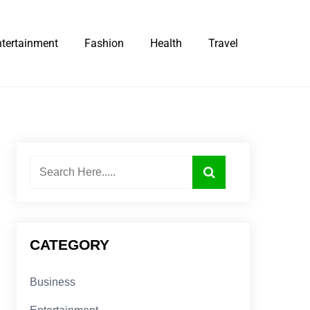
ntertainment
Fashion
Health
Travel
CATEGORY
Business