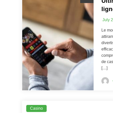
Ult
lign
July 
Le mon
attira
divert
effica
compre
de cas
[…]
Casino