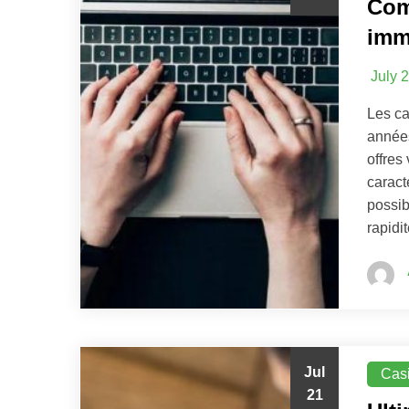
Com
imm
July 
Les ca
années
offres
caract
possib
rapidi
Jul
Cas
21