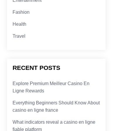
Entertainment
Fashion
Health
Travel
RECENT POSTS
Explore Premium Meilleur Casino En
Ligne Rewards
Everything Beginners Should Know About
casino en ligne france
What indicators reveal a casino en ligne
fiable platform