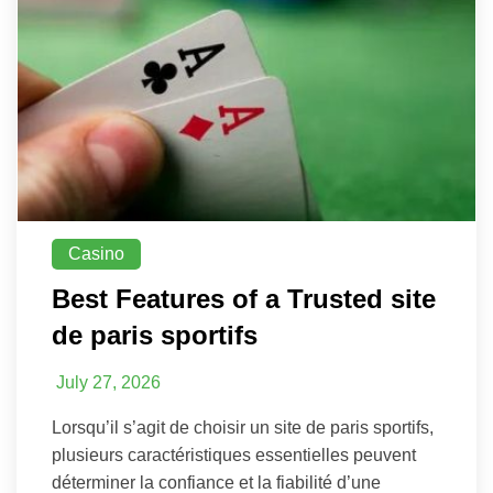
Casino
Best Features of a Trusted site
de paris sportifs
July 27, 2026
Lorsqu’il s’agit de choisir un site de paris sportifs,
plusieurs caractéristiques essentielles peuvent
déterminer la confiance et la fiabilité d’une