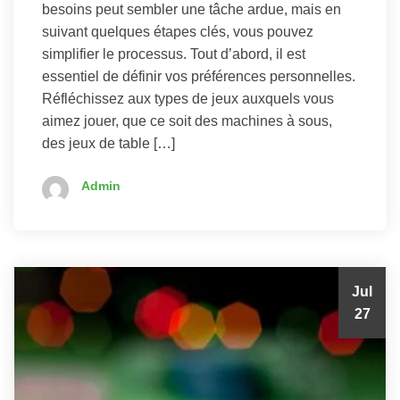
besoins peut sembler une tâche ardue, mais en
suivant quelques étapes clés, vous pouvez
simplifier le processus. Tout d’abord, il est
essentiel de définir vos préférences personnelles.
Réfléchissez aux types de jeux auxquels vous
aimez jouer, que ce soit des machines à sous,
des jeux de table […]
Admin
Jul
27