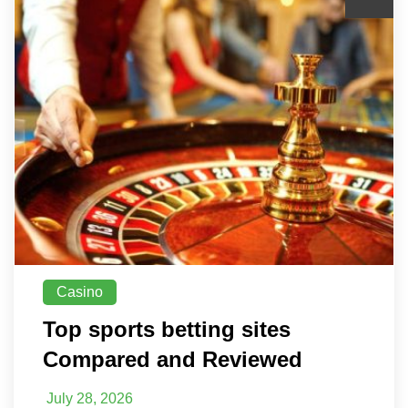
Casino
Top sports betting sites
Compared and Reviewed
July 28, 2026