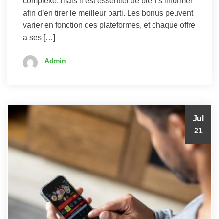
complexe, mais il est essentiel de bien s’informer
afin d’en tirer le meilleur parti. Les bonus peuvent
varier en fonction des plateformes, et chaque offre
a ses […]
Admin
Jul
21