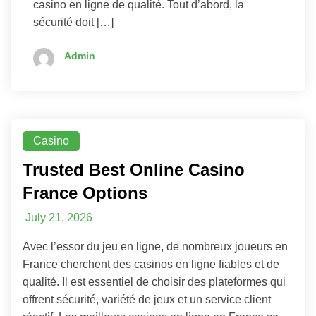
casino en ligne de qualité. Tout d’abord, la
sécurité doit […]
Admin
Casino
Trusted Best Online Casino
France Options
July 21, 2026
Avec l’essor du jeu en ligne, de nombreux joueurs en
France cherchent des casinos en ligne fiables et de
qualité. Il est essentiel de choisir des plateformes qui
offrent sécurité, variété de jeux et un service client