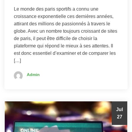
Le monde des paris sportifs a connu une
croissance exponentielle ces dernières années,
attirant des millions de passionnés à travers le
globe. Avec un nombre toujours croissant de sites
de paris, il peut être difficile de choisir la
plateforme qui répond le mieux à ses attentes. Il
est donc essentiel d’examiner et de comparer les
[…]
Admin
Jul
27