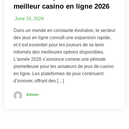
meilleur casino en ligne 2026
June 29, 2026
Dans un monde en constante évolution, le secteur
des jeux en ligne connaît une expansion rapide,
et il est essentiel pour les joueurs de se tenir
informés des meilleures options disponibles.
L’année 2026 s’annonce comme une période
prometteuse pour les amateurs de jeux de casino
en ligne. Les plateformes de jeux continuent
d’innover, offrant des […]
Admin