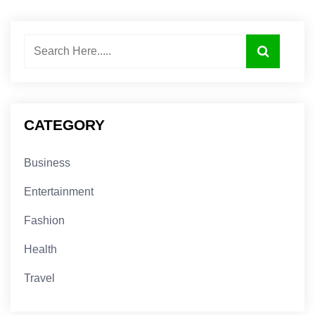
CATEGORY
Business
Entertainment
Fashion
Health
Travel