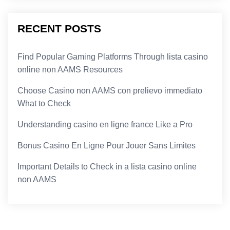
RECENT POSTS
Find Popular Gaming Platforms Through lista casino
online non AAMS Resources
Choose Casino non AAMS con prelievo immediato
What to Check
Understanding casino en ligne france Like a Pro
Bonus Casino En Ligne Pour Jouer Sans Limites
Important Details to Check in a lista casino online
non AAMS