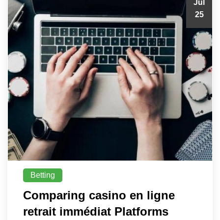
Jul
25
Betting
Comparing casino en ligne
retrait immédiat Platforms