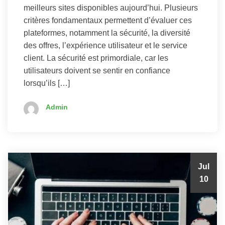
meilleurs sites disponibles aujourd’hui. Plusieurs
critères fondamentaux permettent d’évaluer ces
plateformes, notamment la sécurité, la diversité
des offres, l’expérience utilisateur et le service
client. La sécurité est primordiale, car les
utilisateurs doivent se sentir en confiance
lorsqu’ils […]
Admin
Jul
10