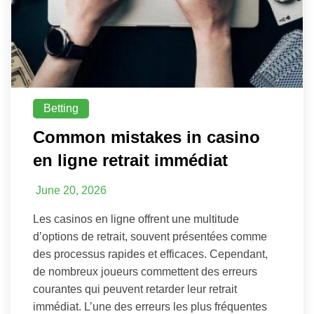
Betting
Common mistakes in casino
en ligne retrait immédiat
June 20, 2026
Les casinos en ligne offrent une multitude
d’options de retrait, souvent présentées comme
des processus rapides et efficaces. Cependant,
de nombreux joueurs commettent des erreurs
courantes qui peuvent retarder leur retrait
immédiat. L’une des erreurs les plus fréquentes