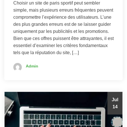
Choisir un site de paris sportif peut sembler
simple, mais plusieurs erreurs fréquentes peuvent
compromettre l’expérience des utilisateurs. L’une
des plus grandes erreurs est de se laisser guider
uniquement par les publicités et les promotions.
Bien que ces offres puissent être attrayantes, il est
essentiel d’examiner les critères fondamentaux
tels que la réputation du site, […]
Admin
Jul
14