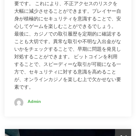
要です。 これにより、不正アクセスのリスクを
大幅に減少させることができます。プレイヤー自
身が積極的にセキュリティを意識することで、安
心してゲームを楽しむことができるでしょう。
最後に、カジノでの取引履歴を定期的に確認する
ことも大切です。異常な取引や不明な入出金がな
いかをチェックすることで、早期に問題を発見し
対処することができます。 ビットコインを利用
することで、スピーディーな取引が可能になる一
方で、セキュリティに対する意識を高めること
が、オンラインカジノを楽しむ上で欠かせない要
素です。
Admin