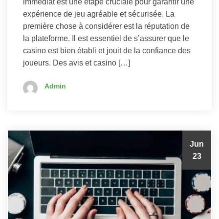
immédiat est une étape cruciale pour garantir une
expérience de jeu agréable et sécurisée. La
première chose à considérer est la réputation de
la plateforme. Il est essentiel de s’assurer que le
casino est bien établi et jouit de la confiance des
joueurs. Des avis et casino […]
Admin
Jun
23