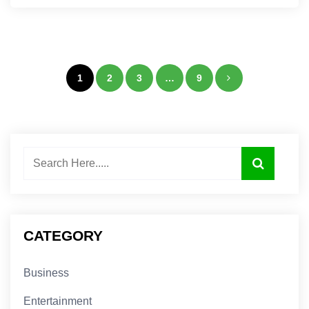
Posts
1
2
3
…
9
pagination
CATEGORY
Business
Entertainment