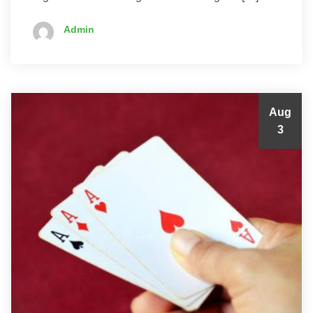
Admin
Aug
3