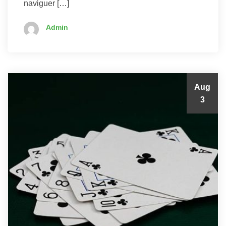
naviguer […]
Admin
Aug
3