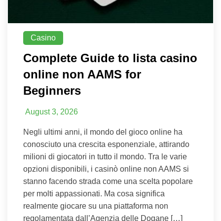
Casino
Complete Guide to lista casino
online non AAMS for
Beginners
August 3, 2026
Negli ultimi anni, il mondo del gioco online ha
conosciuto una crescita esponenziale, attirando
milioni di giocatori in tutto il mondo. Tra le varie
opzioni disponibili, i casinò online non AAMS si
stanno facendo strada come una scelta popolare
per molti appassionati. Ma cosa significa
realmente giocare su una piattaforma non
regolamentata dall’Agenzia delle Dogane […]