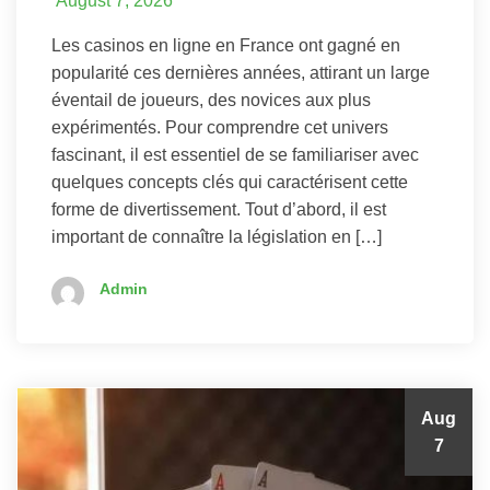
August 7, 2026
Les casinos en ligne en France ont gagné en
popularité ces dernières années, attirant un large
éventail de joueurs, des novices aux plus
expérimentés. Pour comprendre cet univers
fascinant, il est essentiel de se familiariser avec
quelques concepts clés qui caractérisent cette
forme de divertissement. Tout d’abord, il est
important de connaître la législation en […]
Admin
Aug
7