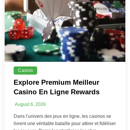
Casino
Explore Premium Meilleur
Casino En Ligne Rewards
August 6, 2026
Dans l’univers des jeux en ligne, les casinos se
livrent une véritable bataille pour attirer et fidéliser