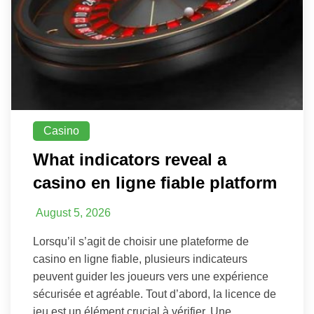
Casino
What indicators reveal a
casino en ligne fiable platform
August 5, 2026
Lorsqu’il s’agit de choisir une plateforme de
casino en ligne fiable, plusieurs indicateurs
peuvent guider les joueurs vers une expérience
sécurisée et agréable. Tout d’abord, la licence de
jeu est un élément crucial à vérifier. Une