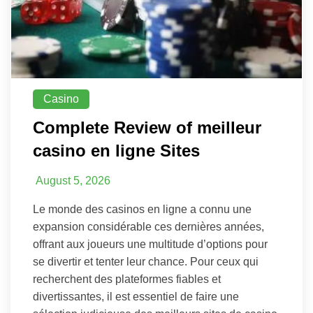
Casino
Complete Review of meilleur
casino en ligne Sites
August 5, 2026
Le monde des casinos en ligne a connu une
expansion considérable ces dernières années,
offrant aux joueurs une multitude d’options pour
se divertir et tenter leur chance. Pour ceux qui
recherchent des plateformes fiables et
divertissantes, il est essentiel de faire une