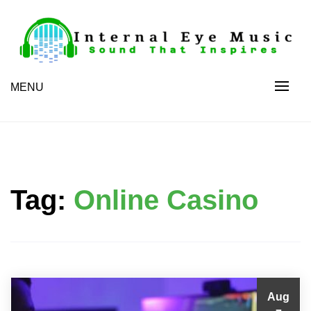
Skip
to
content
Sound That Inspires
Internal Eye Music
MENU
Tag:
Online Casino
Aug