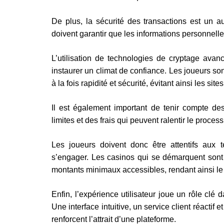
De plus, la sécurité des transactions est un a
doivent garantir que les informations personnelle
L’utilisation de technologies de cryptage ava
instaurer un climat de confiance. Les joueurs son
à la fois rapidité et sécurité, évitant ainsi les s
Il est également important de tenir compte des
limites et des frais qui peuvent ralentir le proces
Les joueurs doivent donc être attentifs aux
s’engager. Les casinos qui se démarquent sont 
montants minimaux accessibles, rendant ainsi le
Enfin, l’expérience utilisateur joue un rôle clé 
Une interface intuitive, un service client réactif
renforcent l’attrait d’une plateforme.