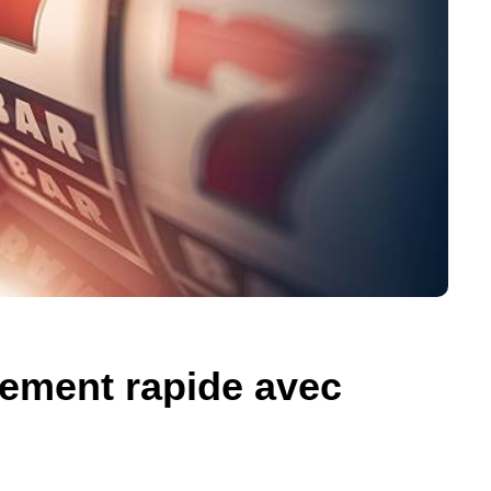
iement rapide avec