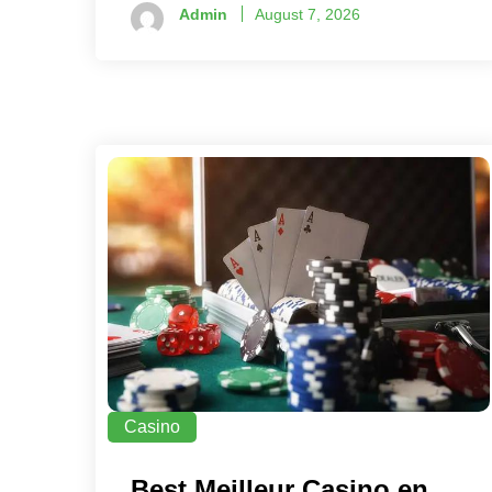
Admin
August 7, 2026
Casino
Best Meilleur Casino en