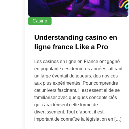
Casino
Understanding casino en
ligne france Like a Pro
Les casinos en ligne en France ont gagné
en popularité ces dernières années, attirant
un large éventail de joueurs, des novices
aux plus expérimentés. Pour comprendre
cet univers fascinant, il est essentiel de se
familiariser avec quelques concepts clés
qui caractérisent cette forme de
divertissement. Tout d’abord, il est
important de connaître la législation en […]