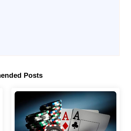
ended Posts