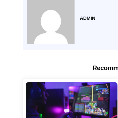
ADMIN
Recomm