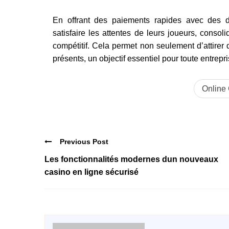
En offrant des paiements rapides avec des d
satisfaire les attentes de leurs joueurs, consol
compétitif. Cela permet non seulement d’attirer
présents, un objectif essentiel pour toute entrepr
Online
Previous Post
Les fonctionnalités modernes dun nouveaux
casino en ligne sécurisé