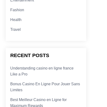
Entertainment
Fashion
Health
Travel
RECENT POSTS
Understanding casino en ligne france
Like a Pro
Bonus Casino En Ligne Pour Jouer Sans
Limites
Best Meilleur Casino en Ligne for
Maximum Rewards