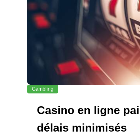
Gambling
Casino en ligne pa
délais minimisés