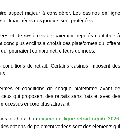
utre aspect majeur à considérer. Les casinos en ligne
s et financières des joueurs sont protégées.
ncées et de systèmes de paiement réputés contribue à
t donc plus enclins à choisir des plateformes qui offrent
ites qui pourraient compromettre leurs données.
 conditions de retrait. Certains casinos imposent des
sus.
 termes et conditions de chaque plateforme avant de
ceux qui proposent des retraits sans frais et avec des
 processus encore plus attrayant.
dans le choix d’un
casino en ligne retrait rapide 2026
.
 et des options de paiement variées sont des éléments qui