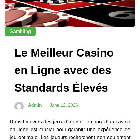
Gambling
Le Meilleur Casino
en Ligne avec des
Standards Élevés
Admin
June 12, 2026
Dans l’univers des jeux d’argent, le choix d’un casino
en ligne est crucial pour garantir une expérience de
jeu optimale. Les joueurs recherchent non seulement