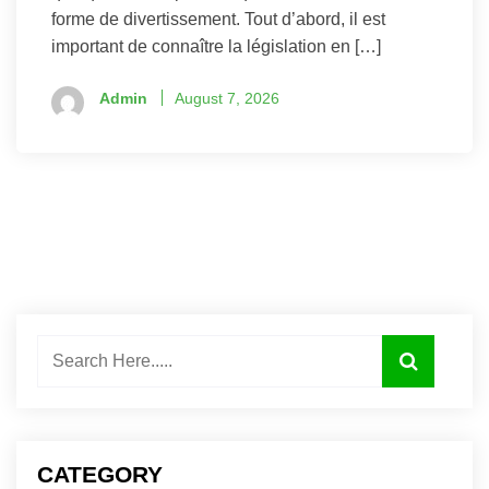
forme de divertissement. Tout d’abord, il est
important de connaître la législation en […]
Admin
August 7, 2026
CATEGORY