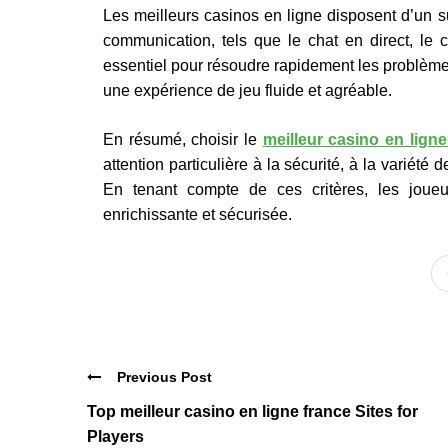
Les meilleurs casinos en ligne disposent d’un su
communication, tels que le chat en direct, le c
essentiel pour résoudre rapidement les problème
une expérience de jeu fluide et agréable.
En résumé, choisir le
meilleur casino en ligne
attention particulière à la sécurité, à la variété 
En tenant compte de ces critères, les joue
enrichissante et sécurisée.
Previous Post
Top meilleur casino en ligne france Sites for
Players