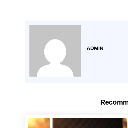
ADMIN
Recomm