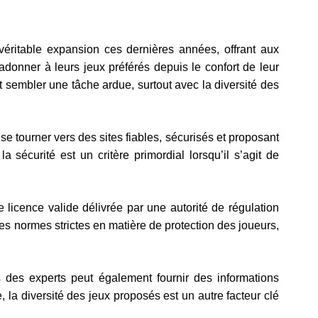
ritable expansion ces dernières années, offrant aux
adonner à leurs jeux préférés depuis le confort de leur
t sembler une tâche ardue, surtout avec la diversité des
e se tourner vers des sites fiables, sécurisés et proposant
 sécurité est un critère primordial lorsqu’il s’agit de
 licence valide délivrée par une autorité de régulation
es normes strictes en matière de protection des joueurs,
ns des experts peut également fournir des informations
, la diversité des jeux proposés est un autre facteur clé