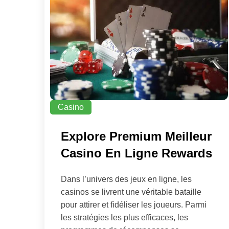
Casino
Explore Premium Meilleur
Casino En Ligne Rewards
Dans l’univers des jeux en ligne, les
casinos se livrent une véritable bataille
pour attirer et fidéliser les joueurs. Parmi
les stratégies les plus efficaces, les