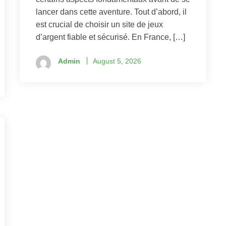
lancer dans cette aventure. Tout d’abord, il
est crucial de choisir un site de jeux
d’argent fiable et sécurisé. En France, […]
Admin
August 5, 2026