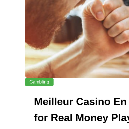
Gambling
Meilleur Casino En
for Real Money Pla