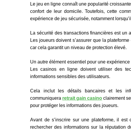
Le jeu en ligne connaît une popularité croissante,
confort de leur domicile. Toutefois, cette co
expérience de jeu sécurisée, notamment lorsqu’il 
La sécurité des transactions financières est un a
Les joueurs doivent s’assurer que la plateforme 
car cela garantit un niveau de protection élevé.
Un autre élément essentiel pour une expérience 
Les casinos en ligne doivent utiliser des t
informations sensibles des utilisateurs.
Cela inclut les détails bancaires et les in
communiquera
retrait gain casino
clairement ses
pour protéger les informations des joueurs.
Avant de s’inscrire sur une plateforme, il est 
rechercher des informations sur la réputation 