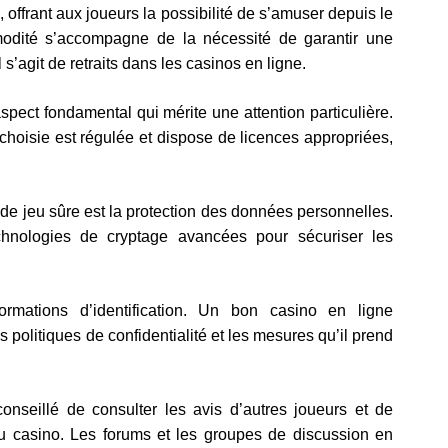
 offrant aux joueurs la possibilité de s’amuser depuis le
mmodité s’accompagne de la nécessité de garantir une
s’agit de retraits dans les casinos en ligne.
spect fondamental qui mérite une attention particulière.
choisie est régulée et dispose de licences appropriées,
de jeu sûre est la protection des données personnelles.
echnologies de cryptage avancées pour sécuriser les
formations d’identification. Un bon casino en ligne
 politiques de confidentialité et les mesures qu’il prend
conseillé de consulter les avis d’autres joueurs et de
du casino. Les forums et les groupes de discussion en