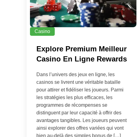
Casino
Explore Premium Meilleur
Casino En Ligne Rewards
Dans l’univers des jeux en ligne, les
casinos se livrent une véritable bataille
pour attirer et fidéliser les joueurs. Parmi
les stratégies les plus efficaces, les
programmes de récompenses se
distinguent par leur capacité à offrir des
avantages tangibles. Les joueurs peuvent
ainsi explorer des offres variées qui vont
bien au-delà des simples bonus de […]