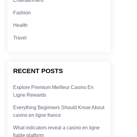
Entertainment
Fashion
Health
Travel
RECENT POSTS
Explore Premium Meilleur Casino En
Ligne Rewards
Everything Beginners Should Know About
casino en ligne france
What indicators reveal a casino en ligne
fiable platform