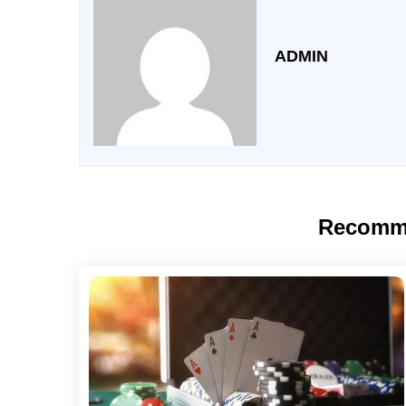
ADMIN
Recomm