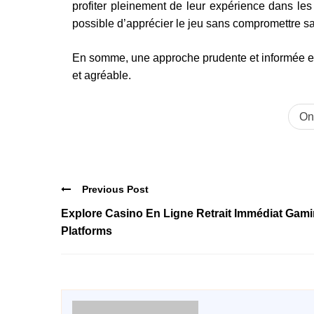
profiter pleinement de leur expérience dans les 
possible d’apprécier le jeu sans compromettre sa
En somme, une approche prudente et informée est
et agréable.
On
Previous Post
Explore Casino En Ligne Retrait Immédiat Gam
Platforms