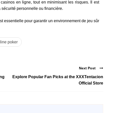
casinos en ligne, tout en minimisant les risques. Il est
 sécurité personnelle ou financière.
 essentielle pour garantir un environnement de jeu sûr
line poker
Next Post
ing
Explore Popular Fan Picks at the XXXTentacion
Official Store