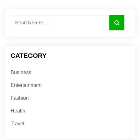
CATEGORY
Business
Entertainment
Fashion
Health
Travel