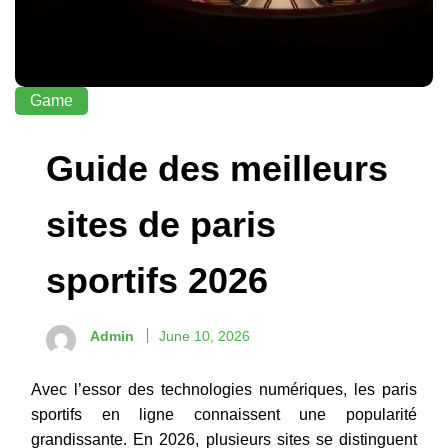
Game
Guide des meilleurs
sites de paris
sportifs 2026
Admin
June 10, 2026
Avec l’essor des technologies numériques, les paris
sportifs en ligne connaissent une popularité
grandissante. En 2026, plusieurs sites se distinguent