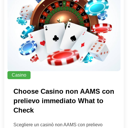
Casino
Choose Casino non AAMS con
prelievo immediato What to
Check
Scegliere un casinò non AAMS con prelievo