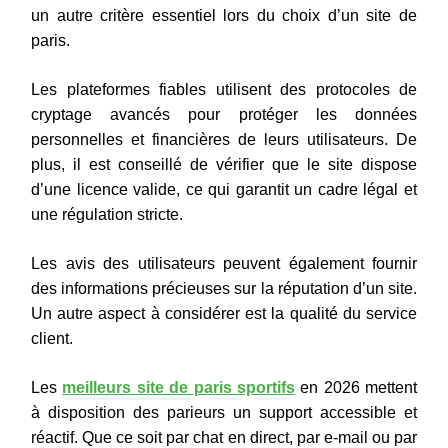
un autre critère essentiel lors du choix d’un site de
paris.
Les plateformes fiables utilisent des protocoles de
cryptage avancés pour protéger les données
personnelles et financières de leurs utilisateurs. De
plus, il est conseillé de vérifier que le site dispose
d’une licence valide, ce qui garantit un cadre légal et
une régulation stricte.
Les avis des utilisateurs peuvent également fournir
des informations précieuses sur la réputation d’un site.
Un autre aspect à considérer est la qualité du service
client.
Les
meilleurs site de paris sportifs
en 2026 mettent
à disposition des parieurs un support accessible et
réactif. Que ce soit par chat en direct, par e-mail ou par