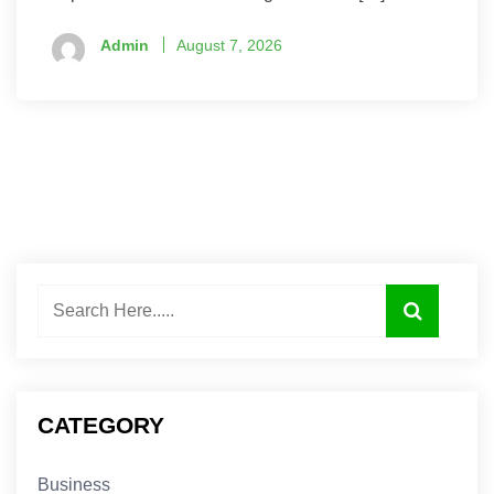
Admin
August 7, 2026
CATEGORY
Business