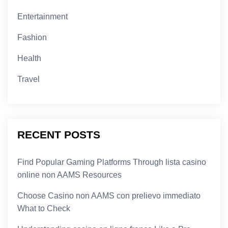
Entertainment
Fashion
Health
Travel
RECENT POSTS
Find Popular Gaming Platforms Through lista casino
online non AAMS Resources
Choose Casino non AAMS con prelievo immediato
What to Check