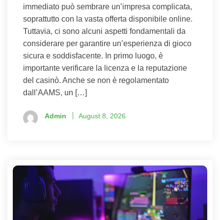
immediato può sembrare un’impresa complicata,
soprattutto con la vasta offerta disponibile online.
Tuttavia, ci sono alcuni aspetti fondamentali da
considerare per garantire un’esperienza di gioco
sicura e soddisfacente. In primo luogo, è
importante verificare la licenza e la reputazione
del casinò. Anche se non è regolamentato
dall’AAMS, un […]
Admin
August 8, 2026