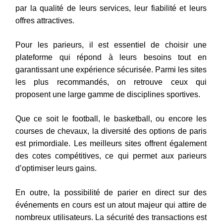
par la qualité de leurs services, leur fiabilité et leurs
offres attractives.
Pour les parieurs, il est essentiel de choisir une
plateforme qui répond à leurs besoins tout en
garantissant une expérience sécurisée. Parmi les sites
les plus recommandés, on retrouve ceux qui
proposent une large gamme de disciplines sportives.
Que ce soit le football, le basketball, ou encore les
courses de chevaux, la diversité des options de paris
est primordiale. Les meilleurs sites offrent également
des cotes compétitives, ce qui permet aux parieurs
d’optimiser leurs gains.
En outre, la possibilité de parier en direct sur des
événements en cours est un atout majeur qui attire de
nombreux utilisateurs. La sécurité des transactions est