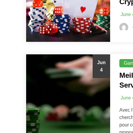
Cry
June 
Jun
Gam
4
Mei
Ser
June 
Avec l
cherch
pour c
propos