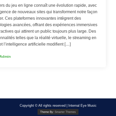
ers du jeu en ligne connaît une évolution rapide, avec
gence de nouveaux sites qui transforment notre façon
er. Ces plateformes innovantes intègrent des
logies avancées, offrant des expériences immersives
eractives qui attirent un public toujours plus large. Des
onnalités telles que la réalité virtuelle, le streaming en
et l’intelligence artificielle modifient […]
Admin
Copyright © All rights reserved | Internal Eye Music
Theme By:
Smarter Themes