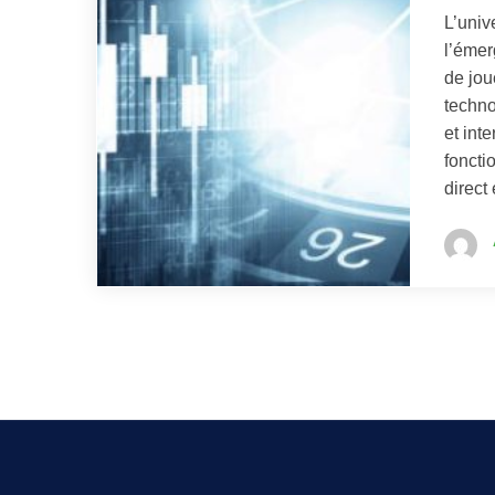
L’univ
l’émer
de jou
techno
et int
foncti
direct 