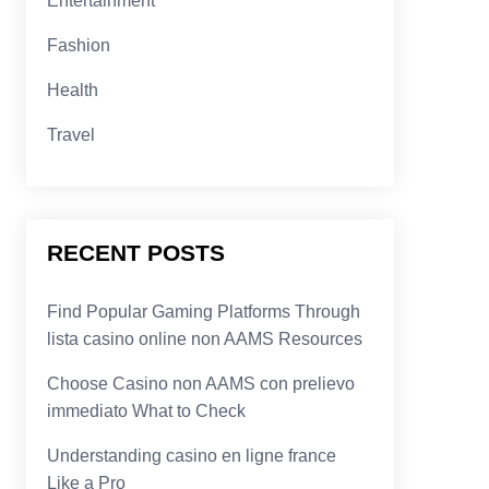
Entertainment
Fashion
Health
Travel
RECENT POSTS
Find Popular Gaming Platforms Through
lista casino online non AAMS Resources
Choose Casino non AAMS con prelievo
immediato What to Check
Understanding casino en ligne france
Like a Pro