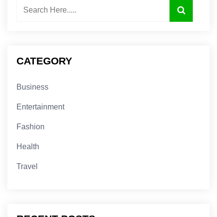
CATEGORY
Business
Entertainment
Fashion
Health
Travel