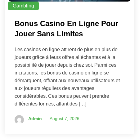
Gambling
Bonus Casino En Ligne Pour
Jouer Sans Limites
Les casinos en ligne attirent de plus en plus de
joueurs grâce à leurs offres alléchantes et à la
possibilité de jouer depuis chez soi. Parmi ces
incitations, les bonus de casino en ligne se
démarquent, offrant aux nouveaux utilisateurs et
aux joueurs réguliers des avantages
considérables. Ces bonus peuvent prendre
différentes formes, allant des […]
Admin
August 7, 2026