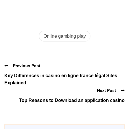
Online gambing play
Previous Post
Key Differences in casino en ligne france légal Sites
Explained
Next Post
Top Reasons to Download an application casino