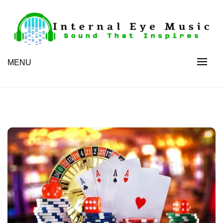
Skip
to
content
Sound That Inspires
Internal Eye Music
MENU