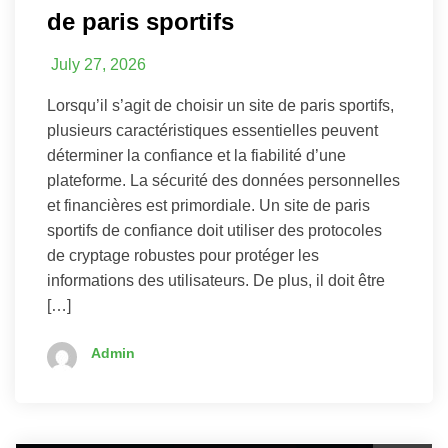
de paris sportifs
July 27, 2026
Lorsqu’il s’agit de choisir un site de paris sportifs,
plusieurs caractéristiques essentielles peuvent
déterminer la confiance et la fiabilité d’une
plateforme. La sécurité des données personnelles
et financières est primordiale. Un site de paris
sportifs de confiance doit utiliser des protocoles
de cryptage robustes pour protéger les
informations des utilisateurs. De plus, il doit être
[…]
Admin