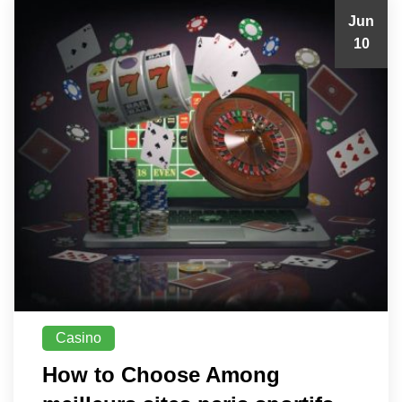
Jun
10
Casino
How to Choose Among