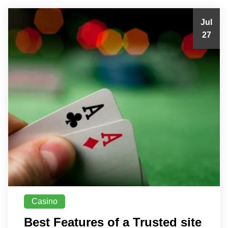
Jul
27
Casino
Best Features of a Trusted site