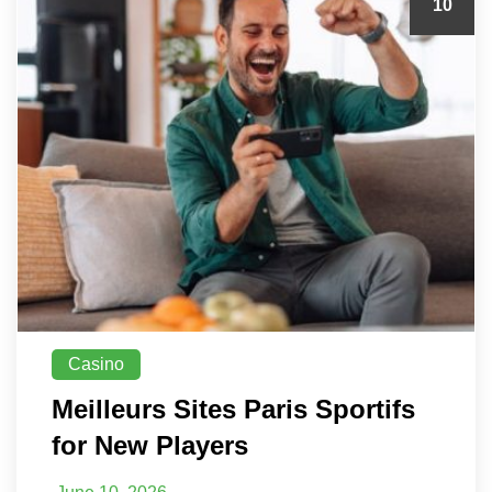
10
Casino
Meilleurs Sites Paris Sportifs
for New Players