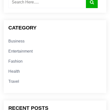
CATEGORY
Business
Entertainment
Fashion
Health
Travel
RECENT POSTS