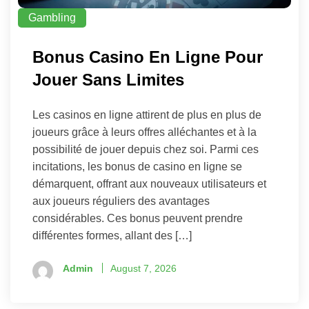
Gambling
Bonus Casino En Ligne Pour
Jouer Sans Limites
Les casinos en ligne attirent de plus en plus de
joueurs grâce à leurs offres alléchantes et à la
possibilité de jouer depuis chez soi. Parmi ces
incitations, les bonus de casino en ligne se
démarquent, offrant aux nouveaux utilisateurs et
aux joueurs réguliers des avantages
considérables. Ces bonus peuvent prendre
différentes formes, allant des […]
Admin
August 7, 2026