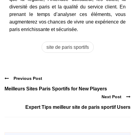
diversité des paris et la qualité du service client. En
prenant le temps d’analyser ces éléments, vous
augmenterez vos chances de vivre une expérience de
paris enrichissante et sécurisée.
site de paris sportifs
Previous Post
Meilleurs Sites Paris Sportifs for New Players
Next Post
Expert Tips meilleur site de paris sportif Users