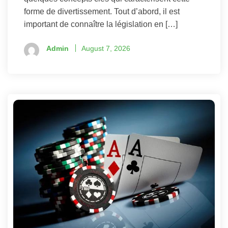
forme de divertissement. Tout d’abord, il est
important de connaître la législation en […]
Admin
August 7, 2026