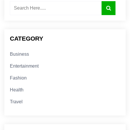
CATEGORY
Business
Entertainment
Fashion
Health
Travel