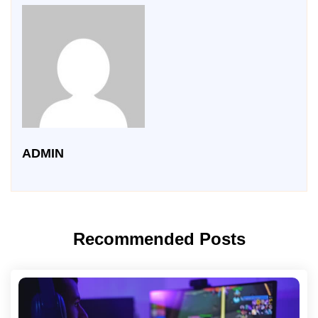
ADMIN
Recommended Posts