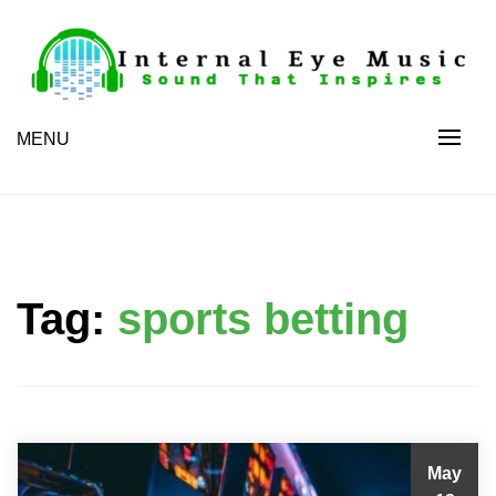
Skip
to
content
Sound That Inspires
Internal Eye Music
MENU
Tag:
sports betting
May