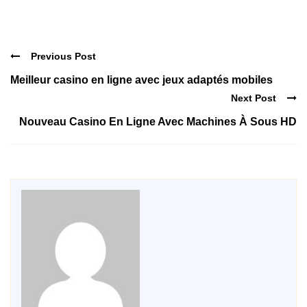
Previous Post
Meilleur casino en ligne avec jeux adaptés mobiles
Next Post
Nouveau Casino En Ligne Avec Machines À Sous HD