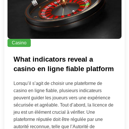
Casino
What indicators reveal a
casino en ligne fiable platform
Lorsqu’il s’agit de choisir une plateforme de
casino en ligne fiable, plusieurs indicateurs
peuvent guider les joueurs vers une expérience
sécurisée et agréable. Tout d’abord, la licence de
jeu est un élément crucial à vérifier. Une
plateforme réputée doit être régulée par une
autorité reconnue, telle que l’Autorité de