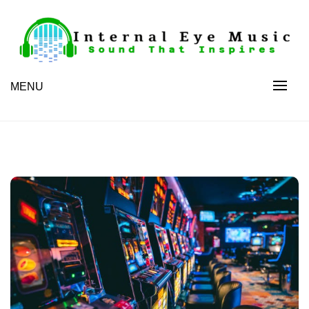
Skip
to
content
Sound That Inspires
Internal Eye Music
MENU