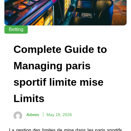
Betting
Complete Guide to
Managing paris
sportif limite mise
Limits
Admin
May 18, 2026
La gestion des limites de mise dans les paris sportifs