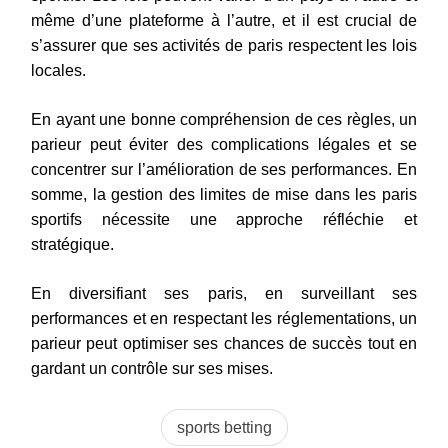
même d’une plateforme à l’autre, et il est crucial de
s’assurer que ses activités de paris respectent les lois
locales.
En ayant une bonne compréhension de ces règles, un
parieur peut éviter des complications légales et se
concentrer sur l’amélioration de ses performances. En
somme, la gestion des limites de mise dans les paris
sportifs nécessite une approche réfléchie et
stratégique.
En diversifiant ses paris, en surveillant ses
performances et en respectant les réglementations, un
parieur peut optimiser ses chances de succès tout en
gardant un contrôle sur ses mises.
sports betting