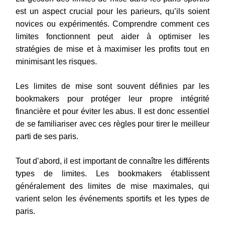
est un aspect crucial pour les parieurs, qu’ils soient
novices ou expérimentés. Comprendre comment ces
limites fonctionnent peut aider à optimiser les
stratégies de mise et à maximiser les profits tout en
minimisant les risques.
Les limites de mise sont souvent définies par les
bookmakers pour protéger leur propre intégrité
financière et pour éviter les abus. Il est donc essentiel
de se familiariser avec ces règles pour tirer le meilleur
parti de ses paris.
Tout d’abord, il est important de connaître les différents
types de limites. Les bookmakers établissent
généralement des limites de mise maximales, qui
varient selon les événements sportifs et les types de
paris.