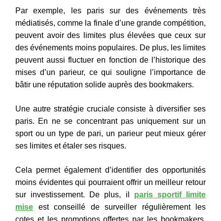
Par exemple, les paris sur des événements très
médiatisés, comme la finale d’une grande compétition,
peuvent avoir des limites plus élevées que ceux sur
des événements moins populaires. De plus, les limites
peuvent aussi fluctuer en fonction de l’historique des
mises d’un parieur, ce qui souligne l’importance de
bâtir une réputation solide auprès des bookmakers.
Une autre stratégie cruciale consiste à diversifier ses
paris. En ne se concentrant pas uniquement sur un
sport ou un type de pari, un parieur peut mieux gérer
ses limites et étaler ses risques.
Cela permet également d’identifier des opportunités
moins évidentes qui pourraient offrir un meilleur retour
sur investissement. De plus, il
paris sportif limite
mise
est conseillé de surveiller régulièrement les
cotes et les promotions offertes par les bookmakers,