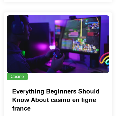
Casino
Everything Beginners Should
Know About casino en ligne
france