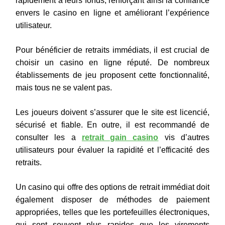
rapidement à leurs fonds, renforçant ainsi la confiance
envers le casino en ligne et améliorant l’expérience
utilisateur.
Pour bénéficier de retraits immédiats, il est crucial de
choisir un casino en ligne réputé. De nombreux
établissements de jeu proposent cette fonctionnalité,
mais tous ne se valent pas.
Les joueurs doivent s’assurer que le site est licencié,
sécurisé et fiable. En outre, il est recommandé de
consulter les a
retrait gain casino
vis d’autres
utilisateurs pour évaluer la rapidité et l’efficacité des
retraits.
Un casino qui offre des options de retrait immédiat doit
également disposer de méthodes de paiement
appropriées, telles que les portefeuilles électroniques,
qui sont souvent plus rapides que les virements