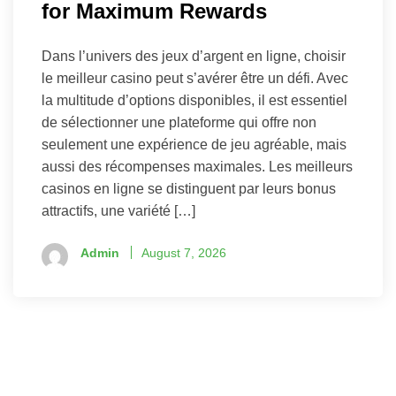
for Maximum Rewards
Dans l’univers des jeux d’argent en ligne, choisir
le meilleur casino peut s’avérer être un défi. Avec
la multitude d’options disponibles, il est essentiel
de sélectionner une plateforme qui offre non
seulement une expérience de jeu agréable, mais
aussi des récompenses maximales. Les meilleurs
casinos en ligne se distinguent par leurs bonus
attractifs, une variété […]
Admin
August 7, 2026