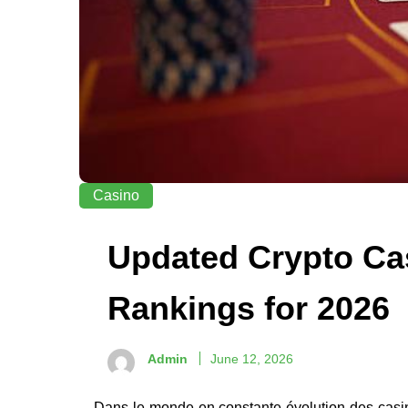
Casino
Updated Crypto Ca
Rankings for 2026
Admin
June 12, 2026
Dans le monde en constante évolution des casinos