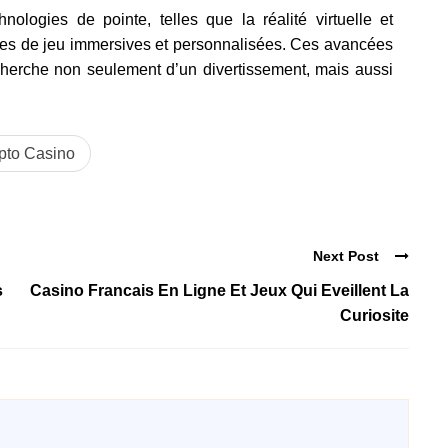
ologies de pointe, telles que la réalité virtuelle et
riences de jeu immersives et personnalisées. Ces avancées
recherche non seulement d’un divertissement, mais aussi
pto Casino
Next Post
s
Casino Francais En Ligne Et Jeux Qui Eveillent La
Curiosite