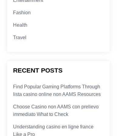
Entertainment
Fashion
Health
Travel
RECENT POSTS
Find Popular Gaming Platforms Through
lista casino online non AAMS Resources
Choose Casino non AAMS con prelievo
immediato What to Check
Understanding casino en ligne france
Like a Pro