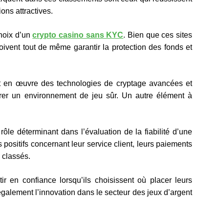
ons attractives.
choix d’un
crypto casino sans KYC
. Bien que ces sites
 doivent tout de même garantir la protection des fonds et
nt en œuvre des technologies de cryptage avancées et
urer un environnement de jeu sûr. Un autre élément à
ôle déterminant dans l’évaluation de la fiabilité d’une
 positifs concernant leur service client, leurs paiements
 classés.
 en confiance lorsqu’ils choisissent où placer leurs
également l’innovation dans le secteur des jeux d’argent