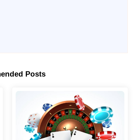
ended Posts