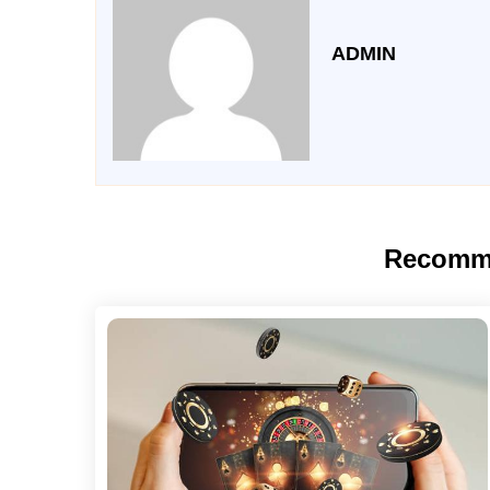
ADMIN
Recomm