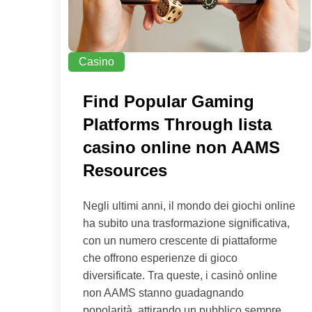
Casino
Find Popular Gaming
Platforms Through lista
casino online non AAMS
Resources
Negli ultimi anni, il mondo dei giochi online
ha subito una trasformazione significativa,
con un numero crescente di piattaforme
che offrono esperienze di gioco
diversificate. Tra queste, i casinò online
non AAMS stanno guadagnando
popolarità, attirando un pubblico sempre