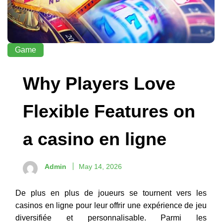
Game
Why Players Love
Flexible Features on
a casino en ligne
Admin
May 14, 2026
De plus en plus de joueurs se tournent vers les
casinos en ligne pour leur offrir une expérience de jeu
diversifiée et personnalisable. Parmi les