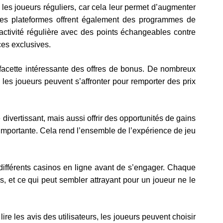
les joueurs réguliers, car cela leur permet d’augmenter
aines plateformes offrent également des programmes de
 activité régulière avec des points échangeables contre
es exclusives.
 facette intéressante des offres de bonus. De nombreux
es joueurs peuvent s’affronter pour remporter des prix
divertissant, mais aussi offrir des opportunités de gains
mportante. Cela rend l’ensemble de l’expérience de jeu
e différents casinos en ligne avant de s’engager. Chaque
, et ce qui peut sembler attrayant pour un joueur ne le
ire les avis des utilisateurs, les joueurs peuvent choisir