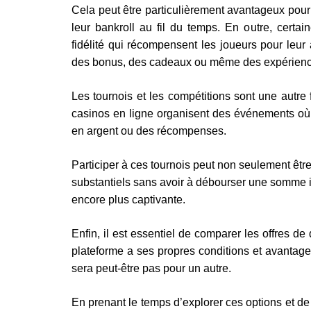
Cela peut être particulièrement avantageux pour 
leur bankroll au fil du temps. En outre, cert
fidélité qui récompensent les joueurs pour leur
des bonus, des cadeaux ou même des expérienc
Les tournois et les compétitions sont une autre
casinos en ligne organisent des événements où l
en argent ou des récompenses.
Participer à ces tournois peut non seulement être 
substantiels sans avoir à débourser une somme i
encore plus captivante.
Enfin, il est essentiel de comparer les offres d
plateforme a ses propres conditions et avantages
sera peut-être pas pour un autre.
En prenant le temps d’explorer ces options et de l