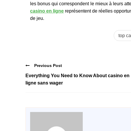
les bonus qui correspondent le mieux à leurs att
casino en ligne
représentent de réelles opportun
de jeu.
top ca
Previous Post
Everything You Need to Know About casino en
ligne sans wager