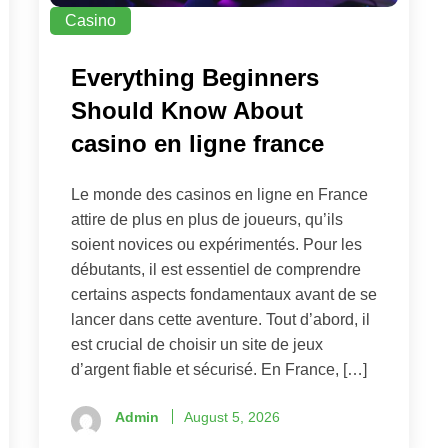
Casino
Everything Beginners
Should Know About
casino en ligne france
Le monde des casinos en ligne en France
attire de plus en plus de joueurs, qu’ils
soient novices ou expérimentés. Pour les
débutants, il est essentiel de comprendre
certains aspects fondamentaux avant de se
lancer dans cette aventure. Tout d’abord, il
est crucial de choisir un site de jeux
d’argent fiable et sécurisé. En France, […]
Admin
August 5, 2026