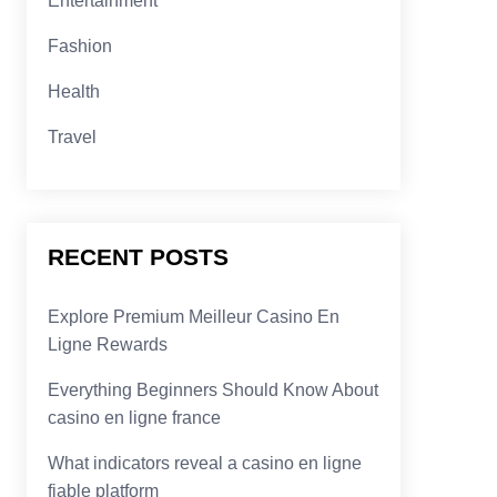
Entertainment
Fashion
Health
Travel
RECENT POSTS
Explore Premium Meilleur Casino En
Ligne Rewards
Everything Beginners Should Know About
casino en ligne france
What indicators reveal a casino en ligne
fiable platform