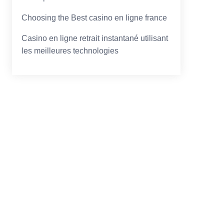
Choosing the Best casino en ligne france
Casino en ligne retrait instantané utilisant
les meilleures technologies