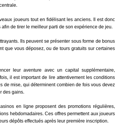
centrale.
eaux joueurs tout en fidélisant les anciens. Il est donc
afin de tirer le meilleur parti de son expérience de jeu.
trayants. Ils peuvent se présenter sous forme de bonus
nt que vous déposez, ou de tours gratuits sur certaines
cer leur aventure avec un capital supplémentaire,
s, il est important de lire attentivement les conditions
s de mise, qui déterminent combien de fois vous devez
r des gains.
sinos en ligne proposent des promotions régulières,
ions hebdomadaires. Ces offres permettent aux joueurs
urs dépôts effectués après leur première inscription.