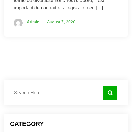
forme de divertissement. Tout d’abord, il est
important de connaître la législation en […]
Admin
August 7, 2026
CATEGORY