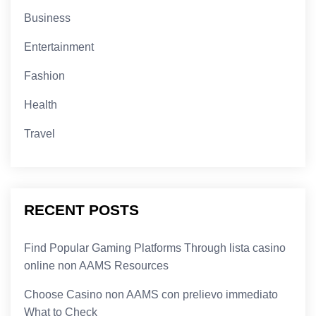
Business
Entertainment
Fashion
Health
Travel
RECENT POSTS
Find Popular Gaming Platforms Through lista casino
online non AAMS Resources
Choose Casino non AAMS con prelievo immediato
What to Check