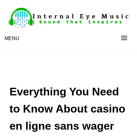
Skip
to
content
Sound That Inspires
Internal Eye Music
MENU
Everything You Need
to Know About casino
en ligne sans wager