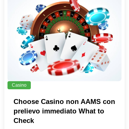
Casino
Choose Casino non AAMS con
prelievo immediato What to
Check