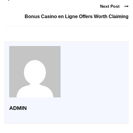
Next Post
Bonus Casino en Ligne Offers Worth Claiming
ADMIN