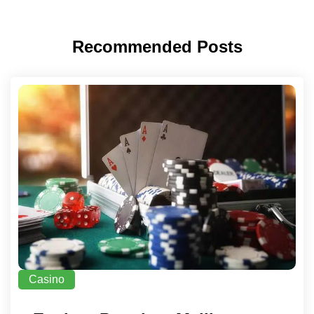
Recommended Posts
Casino