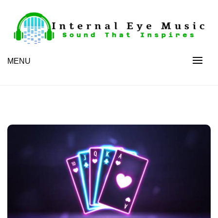
Skip
to
content
Sound That Inspires
Internal Eye Music
MENU