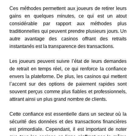
Ces méthodes permettent aux joueurs de retirer leurs
gains en quelques minutes, ce qui est un atout
considérable par rapport aux méthodes plus
traditionnelles qui peuvent prendre plusieurs jours. Un
autre avantage des casinos offrant des retraits
instantanés est la transparence des transactions.
Les joueurs peuvent suivre l’état de leurs demandes
de retrait en temps réel, ce qui renforce la confiance
envers la plateforme. De plus, les casinos qui mettent
l’accent sur des options de paiement rapides sont
souvent perçus comme plus fiables et professionnels,
attirant ainsi un plus grand nombre de clients.
Cette confiance est essentielle dans un secteur où la
sécurité des données et des transactions financières
est primordiale. Cependant, il est important de noter