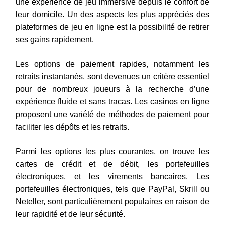
une expérience de jeu immersive depuis le confort de
leur domicile. Un des aspects les plus appréciés des
plateformes de jeu en ligne est la possibilité de retirer
ses gains rapidement.
Les options de paiement rapides, notamment les
retraits instantanés, sont devenues un critère essentiel
pour de nombreux joueurs à la recherche d’une
expérience fluide et sans tracas. Les casinos en ligne
proposent une variété de méthodes de paiement pour
faciliter les dépôts et les retraits.
Parmi les options les plus courantes, on trouve les
cartes de crédit et de débit, les portefeuilles
électroniques, et les virements bancaires. Les
portefeuilles électroniques, tels que PayPal, Skrill ou
Neteller, sont particulièrement populaires en raison de
leur rapidité et de leur sécurité.