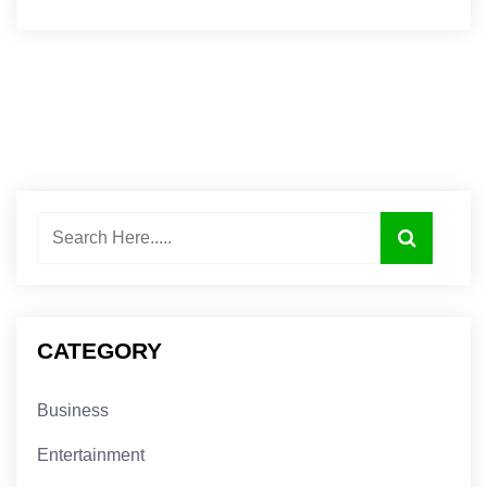
CATEGORY
Business
Entertainment