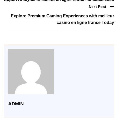
Next Post
Explore Premium Gaming Experiences with meilleur
casino en ligne france Today
ADMIN