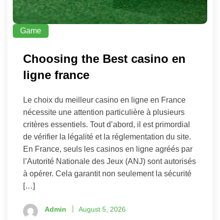
Game
Choosing the Best casino en
ligne france
Le choix du meilleur casino en ligne en France
nécessite une attention particulière à plusieurs
critères essentiels. Tout d’abord, il est primordial
de vérifier la légalité et la réglementation du site.
En France, seuls les casinos en ligne agréés par
l’Autorité Nationale des Jeux (ANJ) sont autorisés
à opérer. Cela garantit non seulement la sécurité
[…]
Admin
August 5, 2026