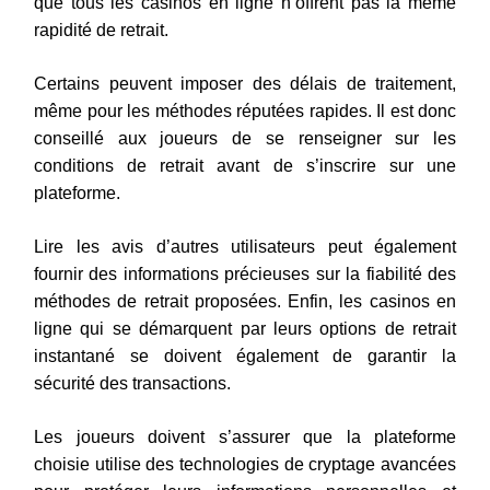
que tous les casinos en ligne n’offrent pas la même
rapidité de retrait.
Certains peuvent imposer des délais de traitement,
même pour les méthodes réputées rapides. Il est donc
conseillé aux joueurs de se renseigner sur les
conditions de retrait avant de s’inscrire sur une
plateforme.
Lire les avis d’autres utilisateurs peut également
fournir des informations précieuses sur la fiabilité des
méthodes de retrait proposées. Enfin, les casinos en
ligne qui se démarquent par leurs options de retrait
instantané se doivent également de garantir la
sécurité des transactions.
Les joueurs doivent s’assurer que la plateforme
choisie utilise des technologies de cryptage avancées