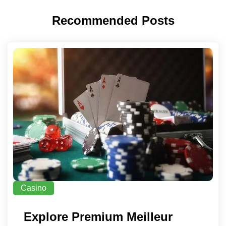
Recommended Posts
Casino
Explore Premium Meilleur