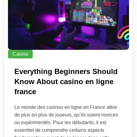
Casino
Everything Beginners Should
Know About casino en ligne
france
Le monde des casinos en ligne en France attire
de plus en plus de joueurs, qu’ils soient novices
ou expérimentés. Pour les débutants, il est
essentiel de comprendre certains aspects