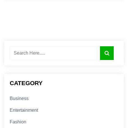
CATEGORY
Business
Entertainment
Fashion