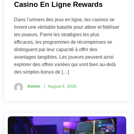
Casino En Ligne Rewards
Dans l’univers des jeux en ligne, les casinos se
livrent une véritable bataille pour attirer et fidéliser
les joueurs. Parmi les stratégies les plus
efficaces, les programmes de récompenses se
distinguent par leur capacité à offrir des
avantages tangibles. Les joueurs peuvent ainsi
explorer des offres variées qui vont bien au-delà
des simples bonus de […]
Admin
August 6, 2026