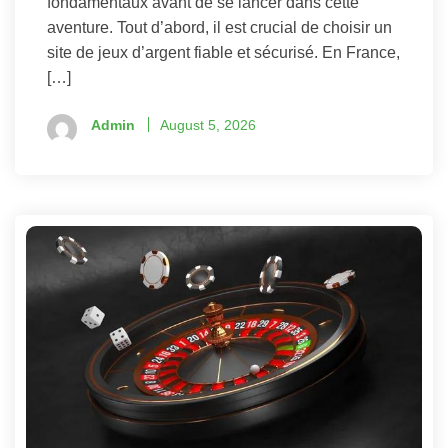
fondamentaux avant de se lancer dans cette
aventure. Tout d’abord, il est crucial de choisir un
site de jeux d’argent fiable et sécurisé. En France,
[…]
Admin
August 5, 2026