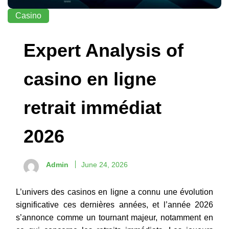
Casino
Expert Analysis of
casino en ligne
retrait immédiat
2026
Admin
June 24, 2026
L’univers des casinos en ligne a connu une évolution
significative ces dernières années, et l’année 2026
s’annonce comme un tournant majeur, notamment en