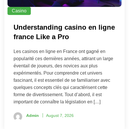
Casino
Understanding casino en ligne
france Like a Pro
Les casinos en ligne en France ont gagné en
popularité ces dernières années, attirant un large
éventail de joueurs, des novices aux plus
expérimentés. Pour comprendre cet univers
fascinant, il est essentiel de se familiariser avec
quelques concepts clés qui caractérisent cette
forme de divertissement. Tout d’abord, il est
important de connaître la législation en […]
Admin
August 7, 2026