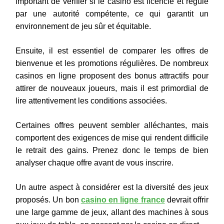
important de vérifier si le casino est licencié et régulé
par une autorité compétente, ce qui garantit un
environnement de jeu sûr et équitable.
Ensuite, il est essentiel de comparer les offres de
bienvenue et les promotions régulières. De nombreux
casinos en ligne proposent des bonus attractifs pour
attirer de nouveaux joueurs, mais il est primordial de
lire attentivement les conditions associées.
Certaines offres peuvent sembler alléchantes, mais
comportent des exigences de mise qui rendent difficile
le retrait des gains. Prenez donc le temps de bien
analyser chaque offre avant de vous inscrire.
Un autre aspect à considérer est la diversité des jeux
proposés. Un bon
casino en ligne france
devrait offrir
une large gamme de jeux, allant des machines à sous