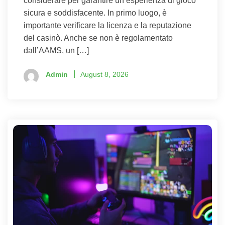
considerare per garantire un’esperienza di gioco
sicura e soddisfacente. In primo luogo, è
importante verificare la licenza e la reputazione
del casinò. Anche se non è regolamentato
dall’AAMS, un […]
Admin
August 8, 2026