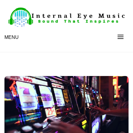
Skip
to
content
Sound That Inspires
Internal Eye Music
MENU