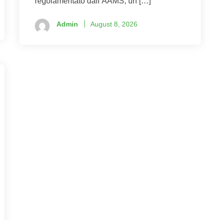
regolamentato dall’AAMS, un […]
Admin
August 8, 2026