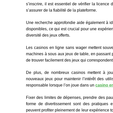
s’inscrire, il est essentiel de vérifier la licence
s’assurer de la fiabilité de la plateforme.
Une recherche approfondie aide également à ide
disponibles, ce qui est crucial pour une expérie
diversité des jeux offerts.
Les casinos en ligne sans wager mettent souven
machines à sous aux jeux de table, en passant pa
de trouver facilement des jeux qui correspondent à
De plus, de nombreux casinos mettent à jour 
nouveaux jeux pour maintenir l’intérêt des utili
responsable lorsque l’on joue dans un
casino e
Fixer des limites de dépenses, prendre des paus
forme de divertissement sont des pratiques es
peuvent profiter pleinement de leur expérience t