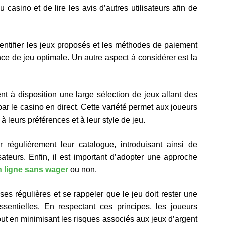
 du casino et de lire les avis d’autres utilisateurs afin de
ntifier les jeux proposés et les méthodes de paiement
nce de jeu optimale. Un autre aspect à considérer est la
t à disposition une large sélection de jeux allant des
r le casino en direct. Cette variété permet aux joueurs
 leurs préférences et à leur style de jeu.
régulièrement leur catalogue, introduisant ainsi de
sateurs. Enfin, il est important d’adopter une approche
n ligne sans wager
ou non.
es régulières et se rappeler que le jeu doit rester une
sentielles. En respectant ces principes, les joueurs
out en minimisant les risques associés aux jeux d’argent