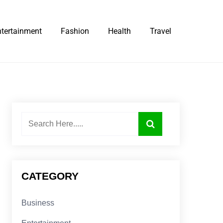
ntertainment
Fashion
Health
Travel
CATEGORY
Business