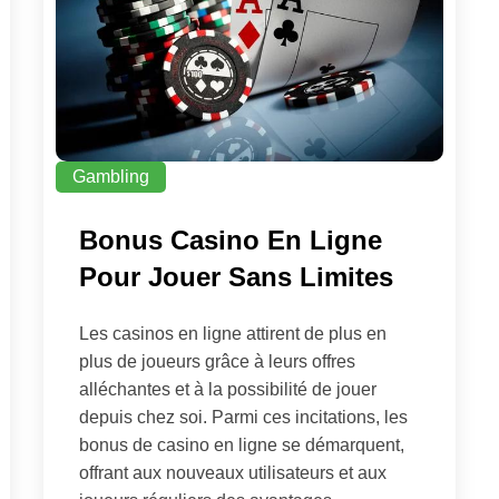
Gambling
Bonus Casino En Ligne
Pour Jouer Sans Limites
Les casinos en ligne attirent de plus en
plus de joueurs grâce à leurs offres
alléchantes et à la possibilité de jouer
depuis chez soi. Parmi ces incitations, les
bonus de casino en ligne se démarquent,
offrant aux nouveaux utilisateurs et aux