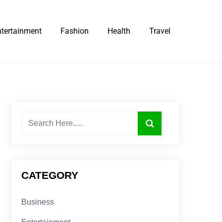
ntertainment
Fashion
Health
Travel
CATEGORY
Business