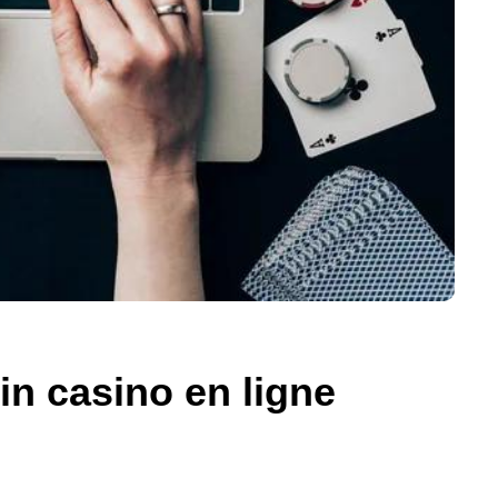
n casino en ligne