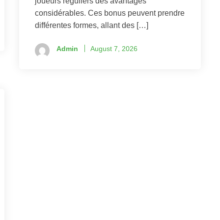
joueurs réguliers des avantages
considérables. Ces bonus peuvent prendre
différentes formes, allant des […]
Admin
August 7, 2026