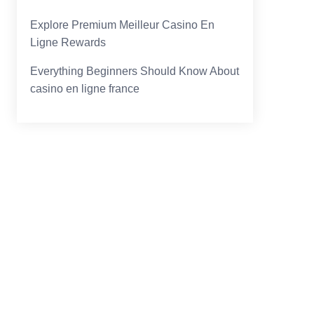
Explore Premium Meilleur Casino En
Ligne Rewards
Everything Beginners Should Know About
casino en ligne france