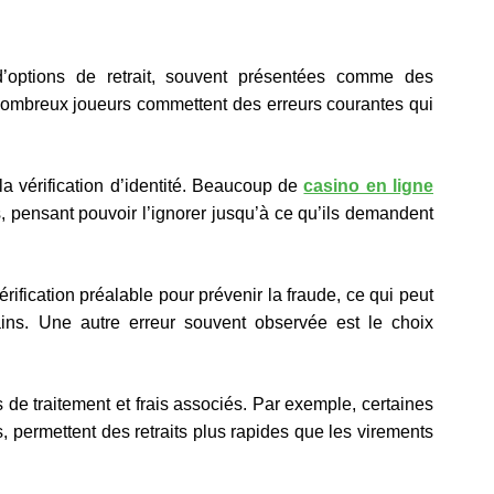
d’options de retrait, souvent présentées comme des
nombreux joueurs commettent des erreurs courantes qui
la vérification d’identité. Beaucoup de
casino en ligne
 pensant pouvoir l’ignorer jusqu’à ce qu’ils demandent
rification préalable pour prévenir la fraude, ce qui peut
ains. Une autre erreur souvent observée est le choix
de traitement et frais associés. Par exemple, certaines
 permettent des retraits plus rapides que les virements