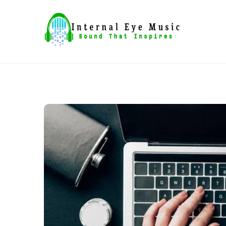
Skip
to
content
Sound That Inspires
Internal Eye Music