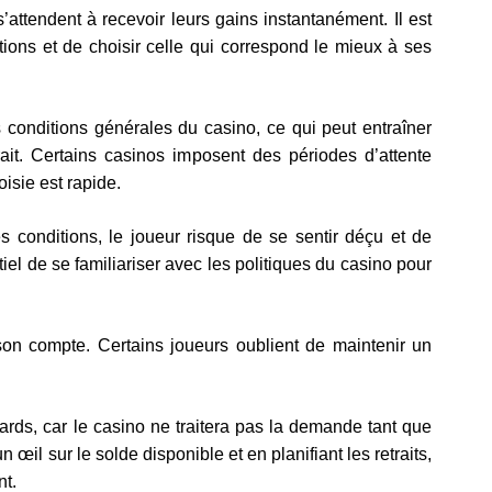
s’attendent à recevoir leurs gains instantanément. Il est
ptions et de choisir celle qui correspond le mieux à ses
 conditions générales du casino, ce qui peut entraîner
ait. Certains casinos imposent des périodes d’attente
oisie est rapide.
conditions, le joueur risque de se sentir déçu et de
iel de se familiariser avec les politiques du casino pour
son compte. Certains joueurs oublient de maintenir un
ards, car le casino ne traitera pas la demande tant que
 œil sur le solde disponible et en planifiant les retraits,
nt.