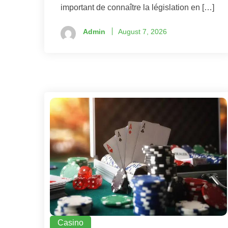
important de connaître la législation en […]
Admin
August 7, 2026
Casino