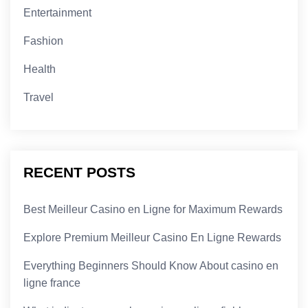
Entertainment
Fashion
Health
Travel
RECENT POSTS
Best Meilleur Casino en Ligne for Maximum Rewards
Explore Premium Meilleur Casino En Ligne Rewards
Everything Beginners Should Know About casino en
ligne france