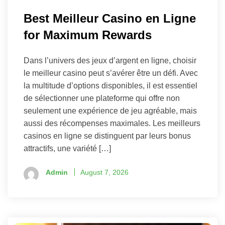
Best Meilleur Casino en Ligne
for Maximum Rewards
Dans l’univers des jeux d’argent en ligne, choisir
le meilleur casino peut s’avérer être un défi. Avec
la multitude d’options disponibles, il est essentiel
de sélectionner une plateforme qui offre non
seulement une expérience de jeu agréable, mais
aussi des récompenses maximales. Les meilleurs
casinos en ligne se distinguent par leurs bonus
attractifs, une variété […]
Admin
August 7, 2026