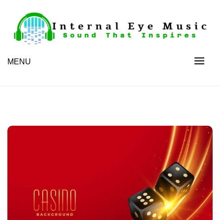
Skip
to
content
Sound That Inspires
Internal Eye Music
MENU