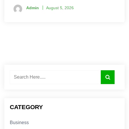
Admin
August 5, 2026
CATEGORY
Business