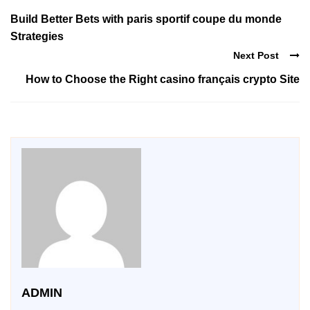
Build Better Bets with paris sportif coupe du monde
Strategies
Next Post
How to Choose the Right casino français crypto Site
ADMIN