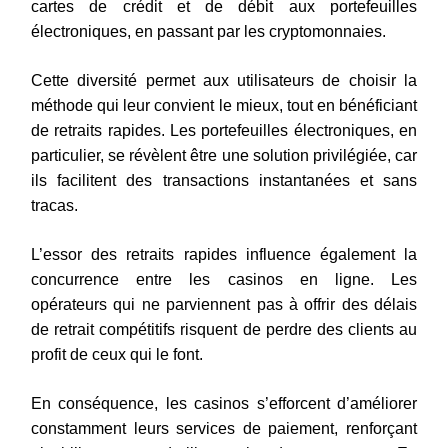
cartes de crédit et de débit aux portefeuilles
électroniques, en passant par les cryptomonnaies.
Cette diversité permet aux utilisateurs de choisir la
méthode qui leur convient le mieux, tout en bénéficiant
de retraits rapides. Les portefeuilles électroniques, en
particulier, se révèlent être une solution privilégiée, car
ils facilitent des transactions instantanées et sans
tracas.
L’essor des retraits rapides influence également la
concurrence entre les casinos en ligne. Les
opérateurs qui ne parviennent pas à offrir des délais
de retrait compétitifs risquent de perdre des clients au
profit de ceux qui le font.
En conséquence, les casinos s’efforcent d’améliorer
constamment leurs services de paiement, renforçant