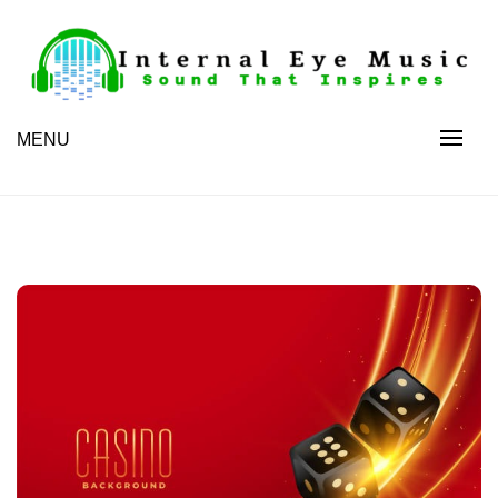
Skip
to
content
Sound That Inspires
Internal Eye Music
MENU