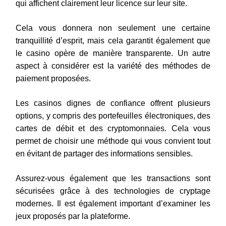
qui affichent clairement leur licence sur leur site.
Cela vous donnera non seulement une certaine
tranquillité d’esprit, mais cela garantit également que
le casino opère de manière transparente. Un autre
aspect à considérer est la variété des méthodes de
paiement proposées.
Les casinos dignes de confiance offrent plusieurs
options, y compris des portefeuilles électroniques, des
cartes de débit et des cryptomonnaies. Cela vous
permet de choisir une méthode qui vous convient tout
en évitant de partager des informations sensibles.
Assurez-vous également que les transactions sont
sécurisées grâce à des technologies de cryptage
modernes. Il est également important d’examiner les
jeux proposés par la plateforme.