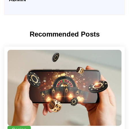
Recommended Posts