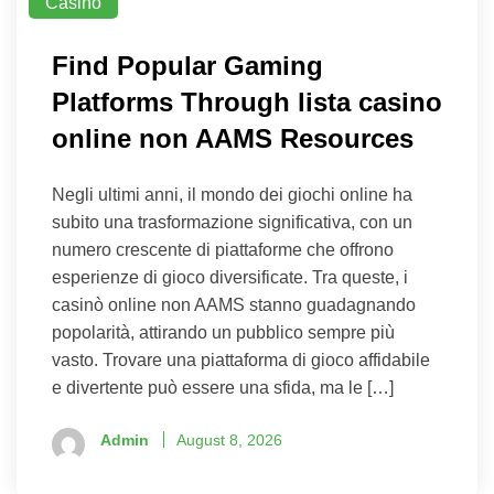
Casino
Find Popular Gaming
Platforms Through lista casino
online non AAMS Resources
Negli ultimi anni, il mondo dei giochi online ha
subito una trasformazione significativa, con un
numero crescente di piattaforme che offrono
esperienze di gioco diversificate. Tra queste, i
casinò online non AAMS stanno guadagnando
popolarità, attirando un pubblico sempre più
vasto. Trovare una piattaforma di gioco affidabile
e divertente può essere una sfida, ma le […]
Admin
August 8, 2026