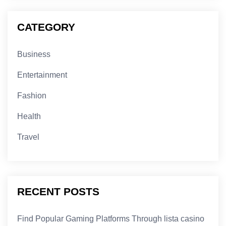
CATEGORY
Business
Entertainment
Fashion
Health
Travel
RECENT POSTS
Find Popular Gaming Platforms Through lista casino