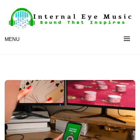
Skip
to
content
Sound That Inspires
Internal Eye Music
MENU