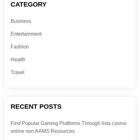
CATEGORY
Business
Entertainment
Fashion
Health
Travel
RECENT POSTS
Find Popular Gaming Platforms Through lista casino
online non AAMS Resources