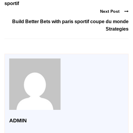
sportif
Next Post
Build Better Bets with paris sportif coupe du monde
Strategies
ADMIN