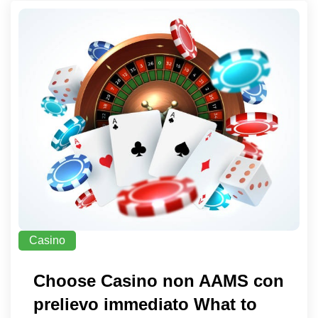
Casino
Choose Casino non AAMS con
prelievo immediato What to