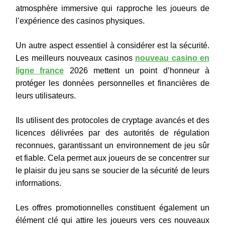
atmosphère immersive qui rapproche les joueurs de
l’expérience des casinos physiques.
Un autre aspect essentiel à considérer est la sécurité.
Les meilleurs nouveaux casinos
nouveau casino en
ligne france
2026 mettent un point d’honneur à
protéger les données personnelles et financières de
leurs utilisateurs.
Ils utilisent des protocoles de cryptage avancés et des
licences délivrées par des autorités de régulation
reconnues, garantissant un environnement de jeu sûr
et fiable. Cela permet aux joueurs de se concentrer sur
le plaisir du jeu sans se soucier de la sécurité de leurs
informations.
Les offres promotionnelles constituent également un
élément clé qui attire les joueurs vers ces nouveaux