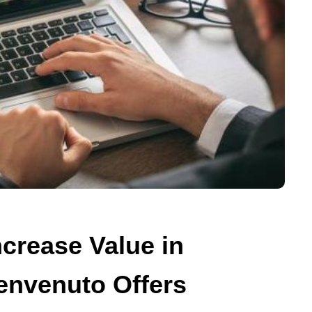
ncrease Value in
benvenuto Offers