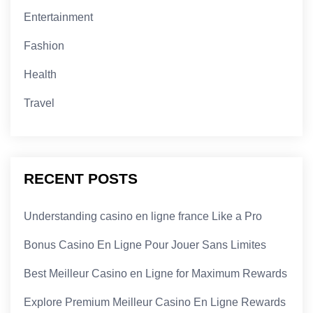
Entertainment
Fashion
Health
Travel
RECENT POSTS
Understanding casino en ligne france Like a Pro
Bonus Casino En Ligne Pour Jouer Sans Limites
Best Meilleur Casino en Ligne for Maximum Rewards
Explore Premium Meilleur Casino En Ligne Rewards