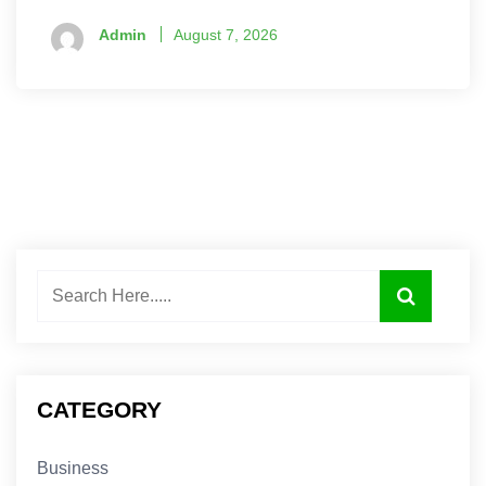
Admin
August 7, 2026
CATEGORY
Business