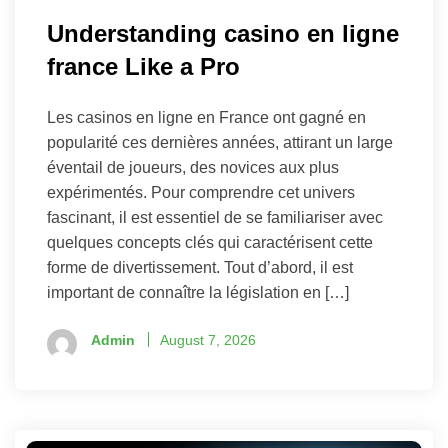
Understanding casino en ligne
france Like a Pro
Les casinos en ligne en France ont gagné en
popularité ces dernières années, attirant un large
éventail de joueurs, des novices aux plus
expérimentés. Pour comprendre cet univers
fascinant, il est essentiel de se familiariser avec
quelques concepts clés qui caractérisent cette
forme de divertissement. Tout d’abord, il est
important de connaître la législation en […]
Admin
August 7, 2026