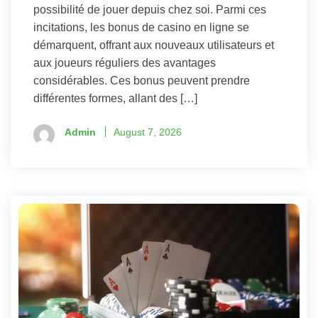
possibilité de jouer depuis chez soi. Parmi ces
incitations, les bonus de casino en ligne se
démarquent, offrant aux nouveaux utilisateurs et
aux joueurs réguliers des avantages
considérables. Ces bonus peuvent prendre
différentes formes, allant des […]
Admin
August 7, 2026