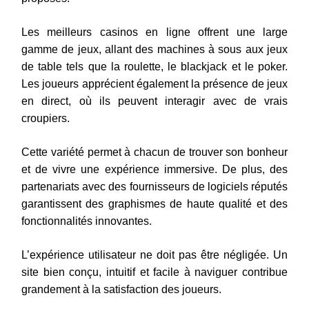
Les meilleurs casinos en ligne offrent une large
gamme de jeux, allant des machines à sous aux jeux
de table tels que la roulette, le blackjack et le poker.
Les joueurs apprécient également la présence de jeux
en direct, où ils peuvent interagir avec de vrais
croupiers.
Cette variété permet à chacun de trouver son bonheur
et de vivre une expérience immersive. De plus, des
partenariats avec des fournisseurs de logiciels réputés
garantissent des graphismes de haute qualité et des
fonctionnalités innovantes.
L’expérience utilisateur ne doit pas être négligée. Un
site bien conçu, intuitif et facile à naviguer contribue
grandement à la satisfaction des joueurs.