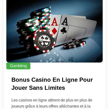
Gambling
Bonus Casino En Ligne Pour
Jouer Sans Limites
Les casinos en ligne attirent de plus en plus de
joueurs grâce à leurs offres alléchantes et à la