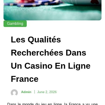
Gambling
Les Qualités
Recherchées Dans
Un Casino En Ligne
France
Admin
June 2, 2026
Dans le monde du jeu en ligne, la France a vu une