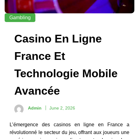
Gambling
Casino En Ligne
France Et
Technologie Mobile
Avancée
Admin
June 2, 2026
L’émergence des casinos en ligne en France a
révolutionné le secteur du jeu, offrant aux joueurs une