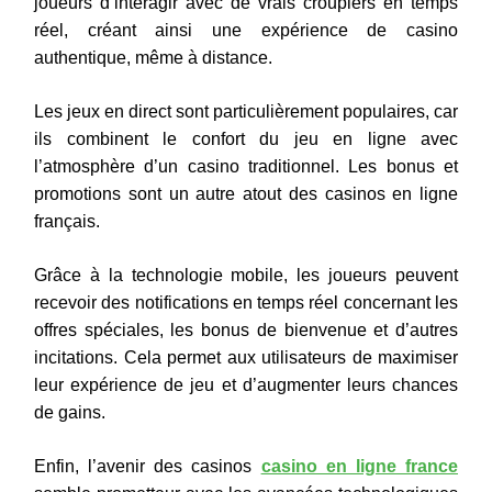
joueurs d’interagir avec de vrais croupiers en temps
réel, créant ainsi une expérience de casino
authentique, même à distance.
Les jeux en direct sont particulièrement populaires, car
ils combinent le confort du jeu en ligne avec
l’atmosphère d’un casino traditionnel. Les bonus et
promotions sont un autre atout des casinos en ligne
français.
Grâce à la technologie mobile, les joueurs peuvent
recevoir des notifications en temps réel concernant les
offres spéciales, les bonus de bienvenue et d’autres
incitations. Cela permet aux utilisateurs de maximiser
leur expérience de jeu et d’augmenter leurs chances
de gains.
Enfin, l’avenir des casinos
casino en ligne france