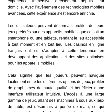
expérience immersive directement depuis leur
domicile. Avec l’avènement des technologies mobiles
avancées, cette expérience s’est encore enrichie.
Les utilisateurs peuvent désormais profiter de leurs
jeux préférés sur des appareils mobiles, que ce soit un
smartphone ou une tablette, rendant le jeu accessible
à tout moment et en tout lieu. Les casinos en ligne
français ont su s’adapter à cette tendance en
développant des applications et des sites optimisés
pour les appareils mobiles.
Cela signifie que les joueurs peuvent naviguer
facilement entre les différentes options de jeux, profiter
de graphismes de haute qualité et bénéficier d’une
interface utilisateur intuitive. L’accès à une large
gamme de jeux, allant des machines à sous aux jeux
de table, est désormais à portée de main, ce qui