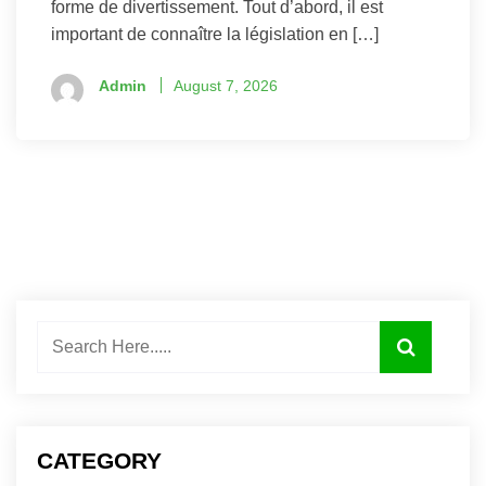
forme de divertissement. Tout d’abord, il est
important de connaître la législation en […]
Admin
August 7, 2026
CATEGORY