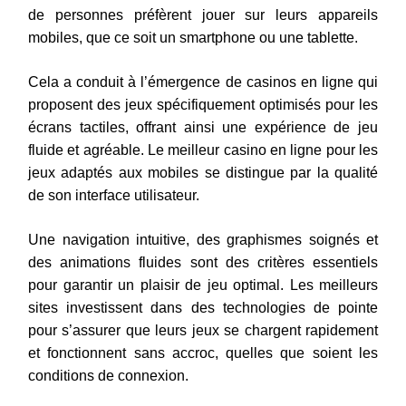
de personnes préfèrent jouer sur leurs appareils
mobiles, que ce soit un smartphone ou une tablette.
Cela a conduit à l’émergence de casinos en ligne qui
proposent des jeux spécifiquement optimisés pour les
écrans tactiles, offrant ainsi une expérience de jeu
fluide et agréable. Le meilleur casino en ligne pour les
jeux adaptés aux mobiles se distingue par la qualité
de son interface utilisateur.
Une navigation intuitive, des graphismes soignés et
des animations fluides sont des critères essentiels
pour garantir un plaisir de jeu optimal. Les meilleurs
sites investissent dans des technologies de pointe
pour s’assurer que leurs jeux se chargent rapidement
et fonctionnent sans accroc, quelles que soient les
conditions de connexion.