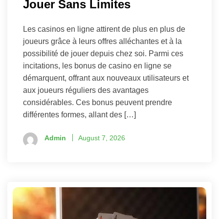
Jouer Sans Limites
Les casinos en ligne attirent de plus en plus de
joueurs grâce à leurs offres alléchantes et à la
possibilité de jouer depuis chez soi. Parmi ces
incitations, les bonus de casino en ligne se
démarquent, offrant aux nouveaux utilisateurs et
aux joueurs réguliers des avantages
considérables. Ces bonus peuvent prendre
différentes formes, allant des […]
Admin
August 7, 2026