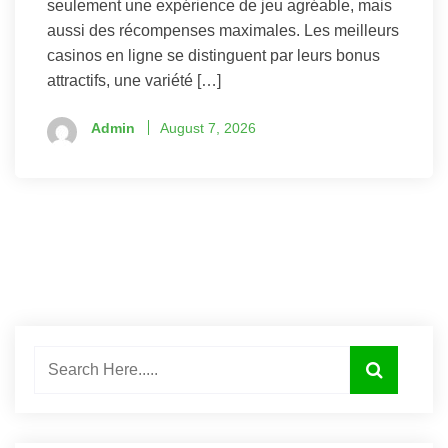
seulement une expérience de jeu agréable, mais
aussi des récompenses maximales. Les meilleurs
casinos en ligne se distinguent par leurs bonus
attractifs, une variété […]
Admin
August 7, 2026