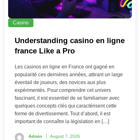
Casino
Understanding casino en ligne
france Like a Pro
Les casinos en ligne en France ont gagné en
popularité ces dernières années, attirant un large
éventail de joueurs, des novices aux plus
expérimentés. Pour comprendre cet univers
fascinant, il est essentiel de se familiariser avec
quelques concepts clés qui caractérisent cette
forme de divertissement. Tout d’abord, il est
important de connaître la législation en […]
Admin
August 7, 2026