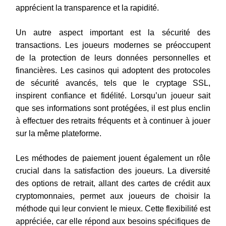
apprécient la transparence et la rapidité.
Un autre aspect important est la sécurité des
transactions. Les joueurs modernes se préoccupent
de la protection de leurs données personnelles et
financières. Les casinos qui adoptent des protocoles
de sécurité avancés, tels que le cryptage SSL,
inspirent confiance et fidélité. Lorsqu’un joueur sait
que ses informations sont protégées, il est plus enclin
à effectuer des retraits fréquents et à continuer à jouer
sur la même plateforme.
Les méthodes de paiement jouent également un rôle
crucial dans la satisfaction des joueurs. La diversité
des options de retrait, allant des cartes de crédit aux
cryptomonnaies, permet aux joueurs de choisir la
méthode qui leur convient le mieux. Cette flexibilité est
appréciée, car elle répond aux besoins spécifiques de