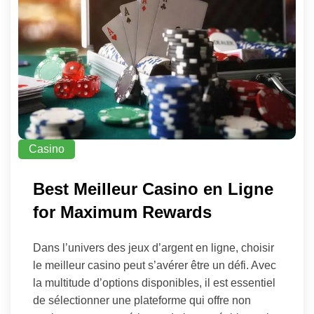
Casino
Best Meilleur Casino en Ligne
for Maximum Rewards
Dans l’univers des jeux d’argent en ligne, choisir
le meilleur casino peut s’avérer être un défi. Avec
la multitude d’options disponibles, il est essentiel
de sélectionner une plateforme qui offre non