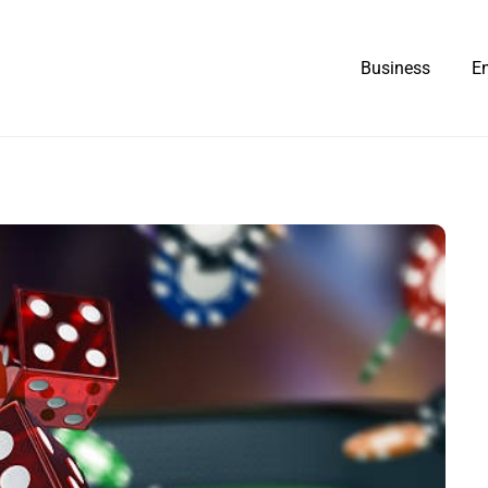
Business
E