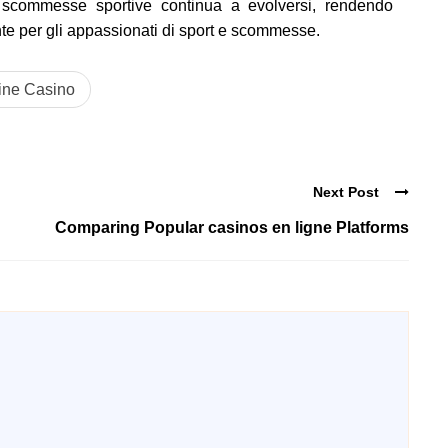
e scommesse sportive continua a evolversi, rendendo
nte per gli appassionati di sport e scommesse.
ine Casino
Next Post
Comparing Popular casinos en ligne Platforms