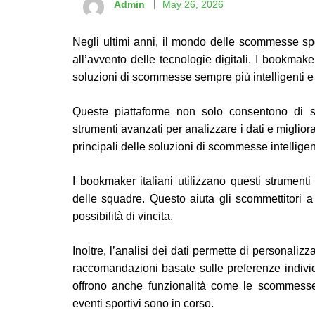
Admin
May 26, 2026
Negli ultimi anni, il mondo delle scommesse spo
all’avvento delle tecnologie digitali. I bookmake
soluzioni di scommesse sempre più intelligenti e 
Queste piattaforme non solo consentono di s
strumenti avanzati per analizzare i dati e migliora
principali delle soluzioni di scommesse intelligenti
I bookmaker italiani utilizzano questi strument
delle squadre. Questo aiuta gli scommettitori 
possibilità di vincita.
Inoltre, l’analisi dei dati permette di personali
raccomandazioni basate sulle preferenze individ
offrono anche funzionalità come le scommesse
eventi sportivi sono in corso.