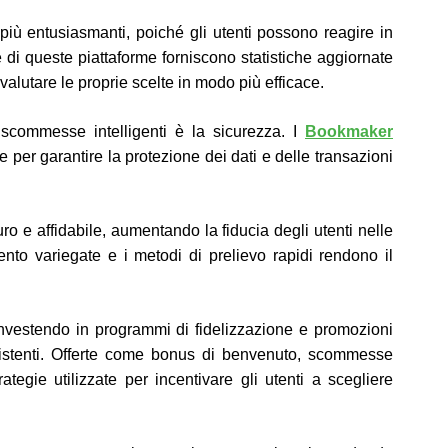
ù entusiasmanti, poiché gli utenti possono reagire in
e di queste piattaforme forniscono statistiche aggiornate
 valutare le proprie scelte in modo più efficace.
 scommesse intelligenti è la sicurezza. I
Bookmaker
e per garantire la protezione dei dati e delle transazioni
 e affidabile, aumentando la fiducia degli utenti nelle
ento variegate e i metodi di prelievo rapidi rendono il
investendo in programmi di fidelizzazione e promozioni
esistenti. Offerte come bonus di benvenuto, scommesse
tegie utilizzate per incentivare gli utenti a scegliere