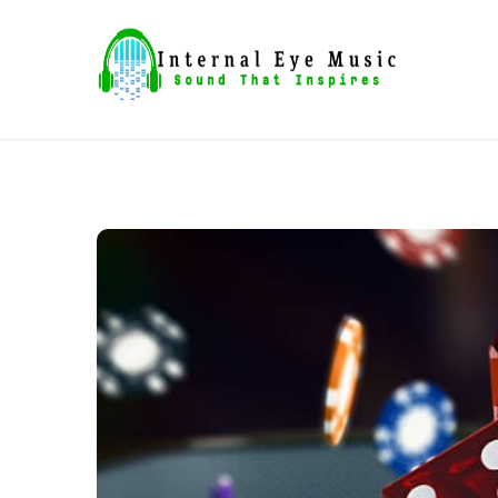
Skip
to
content
Sound That Inspires
Internal Eye Music