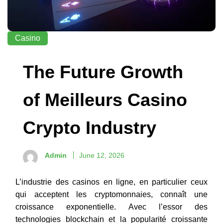
Casino
The Future Growth
of Meilleurs Casino
Crypto Industry
Admin
June 12, 2026
L’industrie des casinos en ligne, en particulier ceux
qui acceptent les cryptomonnaies, connaît une
croissance exponentielle. Avec l’essor des
technologies blockchain et la popularité croissante