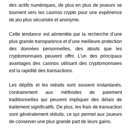
des actifs numériques, de plus en plus de joueurs se
tournent vers les casinos crypto pour une expérience
de jeu plus sécurisée et anonyme.
Cette tendance est alimentée par la recherche d’une
plus grande transparence et d’une meilleure protection
des données personnelles, des atouts que les
cryptomonnaies peuvent offrir. L’un des principaux
avantages des casinos utilisant des cryptomonnaies
est la rapidité des transactions.
Les dépôts et les retraits sont souvent instantanés,
contrairement aux méthodes de paiement
traditionnelles qui peuvent impliquer des délais de
traitement significatifs. De plus, les frais de transaction
sont généralement réduits, ce qui permet aux joueurs
de conserver une plus grande part de leurs gains.