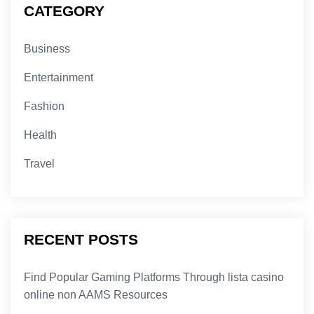
CATEGORY
Business
Entertainment
Fashion
Health
Travel
RECENT POSTS
Find Popular Gaming Platforms Through lista casino
online non AAMS Resources