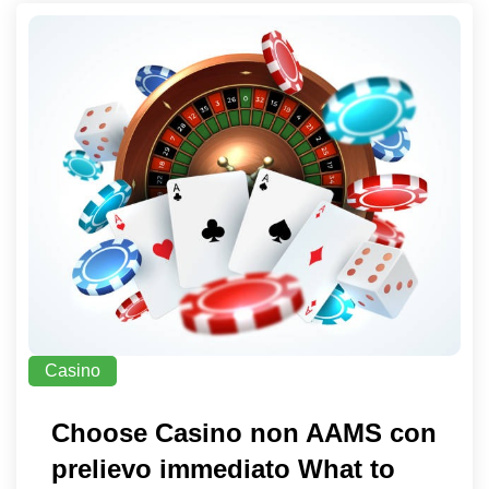
Casino
Choose Casino non AAMS con
prelievo immediato What to