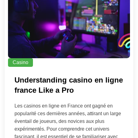
Casino
Understanding casino en ligne
france Like a Pro
Les casinos en ligne en France ont gagné en
popularité ces dernières années, attirant un large
éventail de joueurs, des novices aux plus
expérimentés. Pour comprendre cet univers
fascinant, il est essentiel de se familiariser avec