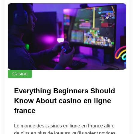
Casino
Everything Beginners Should
Know About casino en ligne
france
Le monde des casinos en ligne en France attire
de plus en plus de joueurs, qu’ils soient novices