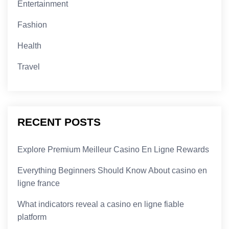
Entertainment
Fashion
Health
Travel
RECENT POSTS
Explore Premium Meilleur Casino En Ligne Rewards
Everything Beginners Should Know About casino en
ligne france
What indicators reveal a casino en ligne fiable
platform