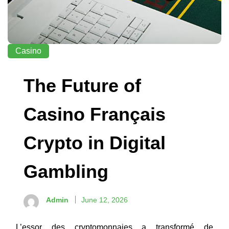
Casino
The Future of
Casino Français
Crypto in Digital
Gambling
Admin
June 12, 2026
L’essor des cryptomonnaies a transformé de