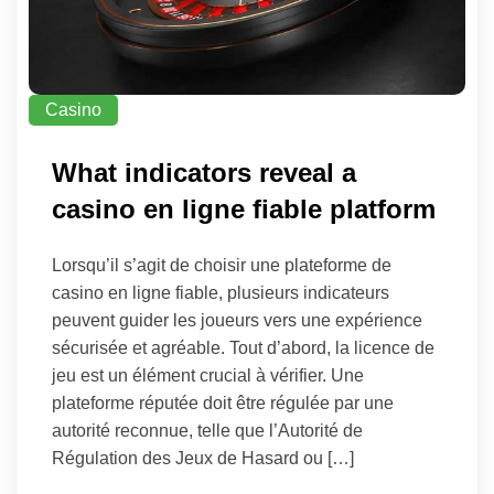
Casino
What indicators reveal a
casino en ligne fiable platform
Lorsqu’il s’agit de choisir une plateforme de
casino en ligne fiable, plusieurs indicateurs
peuvent guider les joueurs vers une expérience
sécurisée et agréable. Tout d’abord, la licence de
jeu est un élément crucial à vérifier. Une
plateforme réputée doit être régulée par une
autorité reconnue, telle que l’Autorité de
Régulation des Jeux de Hasard ou […]