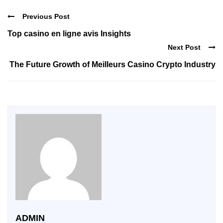
Previous Post
Top casino en ligne avis Insights
Next Post
The Future Growth of Meilleurs Casino Crypto Industry
ADMIN