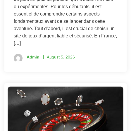
ou expérimentés. Pour les débutants, il est
essentiel de comprendre certains aspects
fondamentaux avant de se lancer dans cette
aventure. Tout d’abord, il est crucial de choisir un
site de jeux d’argent fiable et sécurisé. En France,
[…]
Admin
August 5, 2026