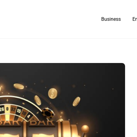
Business
E