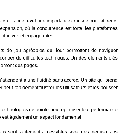
e en France revêt une importance cruciale pour attirer et
 expansion, où la concurrence est forte, les plateformes
 intuitives et engageantes.
nts de jeu agréables qui leur permettent de naviguer
ncontrer de difficultés techniques. Un des éléments clés
argement des pages.
’attendent à une fluidité sans accroc. Un site qui prend
r peut rapidement frustrer les utilisateurs et les pousser
s technologies de pointe pour optimiser leur performance
e est également un aspect fondamental.
jeux sont facilement accessibles, avec des menus clairs