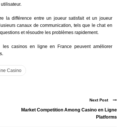
utilisateur.
e la différence entre un joueur satisfait et un joueur
plusieurs canaux de communication, tels que le chat en
x questions et résoudre les problèmes rapidement.
, les casinos en ligne en France peuvent améliorer
s.
ine Casino
Next Post
Market Competition Among Casino en Ligne
Platforms