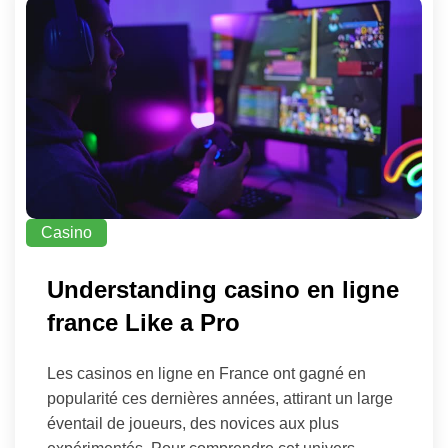
Casino
Understanding casino en ligne
france Like a Pro
Les casinos en ligne en France ont gagné en
popularité ces dernières années, attirant un large
éventail de joueurs, des novices aux plus