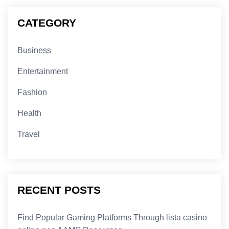
CATEGORY
Business
Entertainment
Fashion
Health
Travel
RECENT POSTS
Find Popular Gaming Platforms Through lista casino