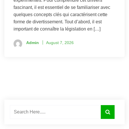
expérimentés. Pour comprendre cet univers
fascinant, il est essentiel de se familiariser avec
quelques concepts clés qui caractérisent cette
forme de divertissement. Tout d’abord, il est
important de connaître la législation en […]
Admin
August 7, 2026