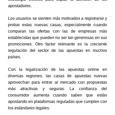
apostadores.
Los usuarios se sienten más motivados a registrarse y
probar estas nuevas casas, especialmente cuando
comparan las ofertas con las de empresas más
establecidas que pueden no ser tan generosas en sus
promociones. Otro factor relevante es la creciente
regulación del sector de las apuestas en muchos
países.
Con la legalización de las apuestas online en
diversas regiones, las casas de apuestas nuevas
aprovechan para entrar al mercado con propuestas
más atractivas y seguras. La confianza del
consumidor aumenta cuando saben que están
apostando en plataformas reguladas que cumplen con
los estándares legales.