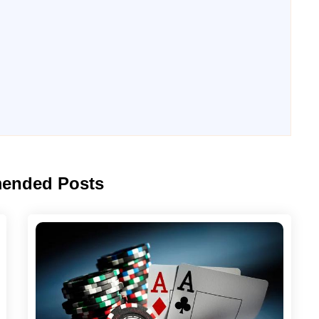
ended Posts