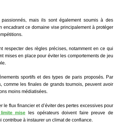
de passionnés, mais ils sont également soumis à des
ion encadrant ce domaine vise principalement à protéger
ompétitions.
ent respecter des règles précises, notamment en ce qui
ont mises en place pour éviter les comportements de jeu
le.
énements sportifs et des types de paris proposés. Par
, comme les finales de grands tournois, peuvent avoir
ions moins médiatisées.
 le flux financier et d’éviter des pertes excessives pour
 limite mise
les opérateurs doivent faire preuve de
 contribue à instaurer un climat de confiance.