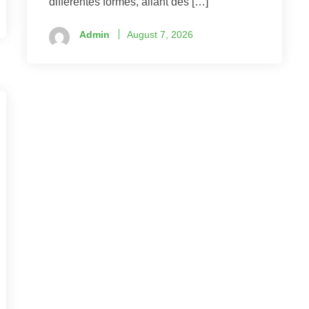
différentes formes, allant des […]
Admin
August 7, 2026