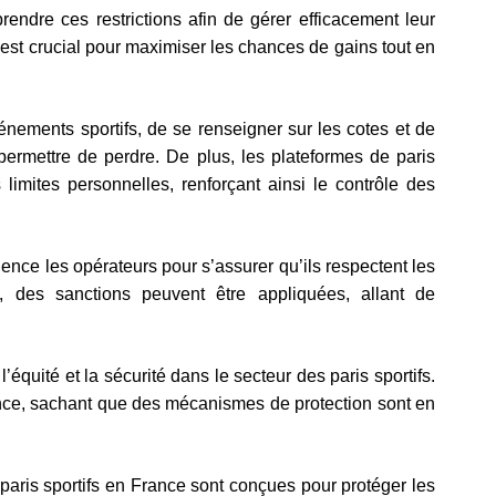
rendre ces restrictions afin de gérer efficacement leur
 est crucial pour maximiser les chances de gains tout en
nements sportifs, de se renseigner sur les cotes et de
permettre de perdre. De plus, les plateformes de paris
s limites personnelles, renforçant ainsi le contrôle des
ence les opérateurs pour s’assurer qu’ils respectent les
des sanctions peuvent être appliquées, allant de
l’équité et la sécurité dans le secteur des paris sportifs.
ance, sachant que des mécanismes de protection sont en
 paris sportifs en France sont conçues pour protéger les