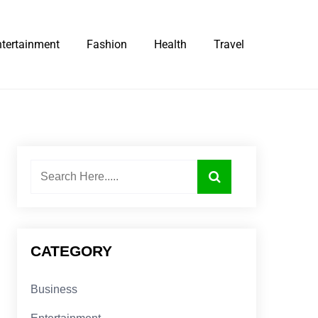
ntertainment
Fashion
Health
Travel
CATEGORY
Business