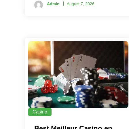
Admin
August 7, 2026
Casino
Best Meilleur Casino en