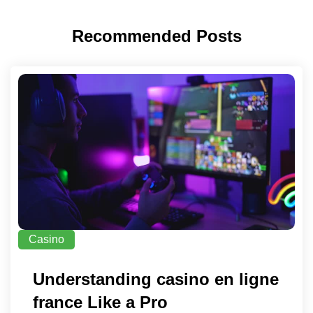
Recommended Posts
Casino
Understanding casino en ligne
france Like a Pro