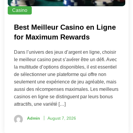
Casino
Best Meilleur Casino en Ligne
for Maximum Rewards
Dans l’univers des jeux d’argent en ligne, choisir
le meilleur casino peut s’avérer être un défi. Avec
la multitude d’options disponibles, il est essentiel
de sélectionner une plateforme qui offre non
seulement une expérience de jeu agréable, mais
aussi des récompenses maximales. Les meilleurs
casinos en ligne se distinguent par leurs bonus
attractifs, une variété […]
Admin
August 7, 2026