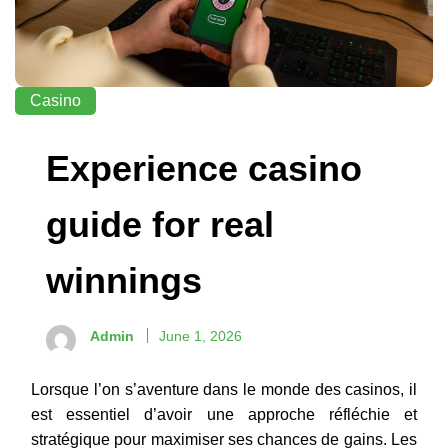
Casino
Experience casino
guide for real
winnings
Admin
June 1, 2026
Lorsque l’on s’aventure dans le monde des casinos, il
est essentiel d’avoir une approche réfléchie et
stratégique pour maximiser ses chances de gains. Les